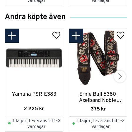
vardagar
vardagar
Andra köpte även
Yamaha PSR-E383
Ernie Ball 5380 
Axelband Noble 
Rose
2 225
kr
375
kr
I lager, leveranstid 1-3
I lager, leveranstid 1-3
vardagar
vardagar