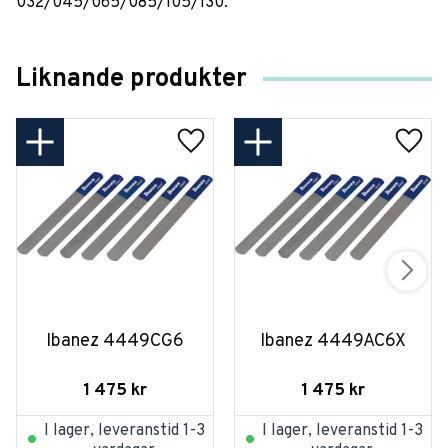
032/045/065/085/105/130.
Liknande produkter
Ibanez 4449CG6
Ibanez 4449AC6X
1 475
kr
1 475
kr
I lager, leveranstid 1-3
I lager, leveranstid 1-3