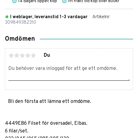
14 dagars öppet köp
Fri frakt vid köp över 800kr
I weblager, leveranstid 1-3 vardagar
Artikelnr
309849382310
Omdömen
Du
Bli den första att lämna ett omdöme.
4449EB6 Filset för översadel, Elbas.
6 filar/set.