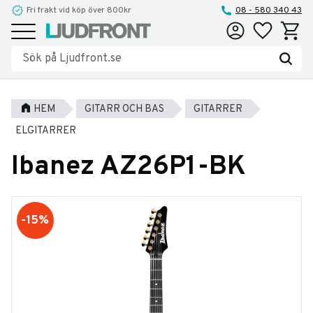
Fri frakt vid köp över 800kr
Reparationer och service
08 - 580 340 43
Favoriter
Kundva
Meny
HEM
GITARR OCH BAS
GITARRER
ELGITARRER
Ibanez AZ26P1-BK
15
%