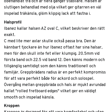
obehandlat trä och är flera gånger stabilare. Halsen är
slutligen behandlad med olja vilket ger gitarren en väl
inspelad träkänsla, glöm klippig lack att fastna i.
Halsprofil
Ibanez kallar halsen AZ oval C, vilket beskriver den rätt
exakt.
C med lite mer axlar skulle också passa bra. Den är
kännbart tjockare än hur Ibanez oftast har sina halsar,
men för den skull inte fet eller klumpig. 20.5mm vid
första band och 22.5 vid band 12. Den känns modern och
tillgänglig samtidigt som den känns traditionell och
familjär. Greppbrädans radius är en perfekt kompromiss
för att vara perfekt både för ackord och solospel.
Övergång mellan greppbräda och hals är mjukt avrundad
kallat "rolled fretboard edges" vilket ger en väldigt
smooth och inspelad känsla.
Kroppen