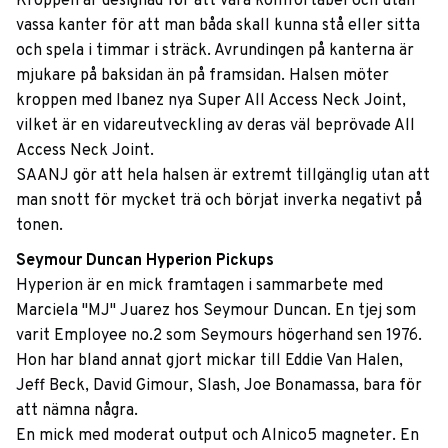
Kroppen är designad för att vara komfortabel och utan
vassa kanter för att man båda skall kunna stå eller sitta
och spela i timmar i sträck. Avrundingen på kanterna är
mjukare på baksidan än på framsidan. Halsen möter
kroppen med Ibanez nya Super All Access Neck Joint,
vilket är en vidareutveckling av deras väl beprövade All
Access Neck Joint.
SAANJ gör att hela halsen är extremt tillgänglig utan att
man snott för mycket trä och börjat inverka negativt på
tonen.
Seymour Duncan Hyperion Pickups
Hyperion är en mick framtagen i sammarbete med
Marciela "MJ" Juarez hos Seymour Duncan. En tjej som
varit Employee no.2 som Seymours högerhand sen 1976.
Hon har bland annat gjort mickar till Eddie Van Halen,
Jeff Beck, David Gimour, Slash, Joe Bonamassa, bara för
att nämna några.
En mick med moderat output och Alnico5 magneter. En