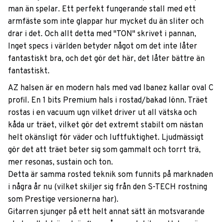
man än spelar. Ett perfekt fungerande stall med ett
armfäste som inte glappar hur mycket du än sliter och
drar i det. Och allt detta med "TON" skrivet i pannan,
Inget specs i världen betyder något om det inte låter
fantastiskt bra, och det gör det här, det låter bättre än
fantastiskt.
AZ halsen är en modern hals med vad Ibanez kallar oval C
profil. En 1 bits Premium hals i rostad/bakad lönn. Träet
rostas i en vacuum ugn vilket driver ut all vätska och
kåda ur träet, vilket gör det extremt stabilt om nästan
helt okänsligt för väder och luftfuktighet. Ljudmässigt
gör det att träet beter sig som gammalt och torrt trä,
mer resonas, sustain och ton.
Detta är samma rosted teknik som funnits på marknaden
i några år nu (vilket skiljer sig från den S-TECH rostning
som Prestige versionerna har).
Gitarren sjunger på ett helt annat sätt än motsvarande