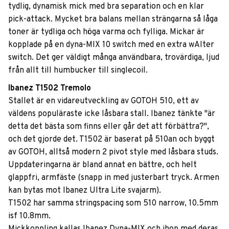
tydlig, dynamisk mick med bra separation och en klar
pick-attack. Mycket bra balans mellan strängarna så låga
toner är tydliga och höga varma och fylliga. Mickar är
kopplade på en dyna-MIX 10 switch med en extra wAlter
switch. Det ger väldigt många användbara, trovärdiga, ljud
från allt till humbucker till singlecoil.
Ibanez T1502 Tremolo
Stallet är en vidareutveckling av GOTOH 510, ett av
väldens populäraste icke låsbara stall. Ibanez tänkte "är
detta det bästa som finns eller går det att förbättra?",
och det gjorde det. T1502 är baserat på 510an och byggt
av GOTOH, alltså modern 2 pivot style med låsbara studs.
Uppdateringarna är bland annat en bättre, och helt
glappfri, armfäste (snapp in med justerbart tryck. Armen
kan bytas mot Ibanez Ultra Lite svajarm).
T1502 har samma stringspacing som 510 narrow, 10.5mm
isf 10.8mm.
Mickkoppling kallas Ibanez Dyna-MIX och ihop med deras