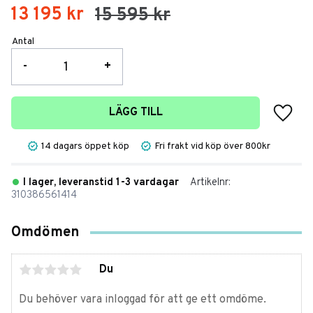
Nedsatt pris:
13 195
kr
Ordinarie pris:
15 595
kr
Antal
-
+
Lägg t
LÄGG TILL
14 dagars öppet köp
Fri frakt vid köp över 800kr
I lager, leveranstid 1-3 vardagar
Artikelnr
310386561414
Omdömen
Du