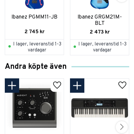
Ibanez PGMM11-JB
Ibanez GRGM21M-
BLT
2 745
kr
2 473
kr
I lager, leveranstid 1-3
I lager, leveranstid 1-3
vardagar
vardagar
Andra köpte även