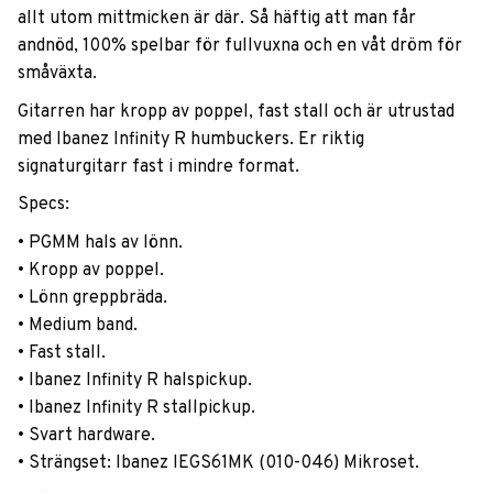
allt utom mittmicken är där. Så häftig att man får
andnöd, 100% spelbar för fullvuxna och en våt dröm för
småväxta.
Gitarren har kropp av poppel, fast stall och är utrustad
med Ibanez Infinity R humbuckers. Er riktig
signaturgitarr fast i mindre format.
Specs:
• PGMM hals av lönn.
• Kropp av poppel.
• Lönn greppbräda.
• Medium band.
• Fast stall.
• Ibanez Infinity R halspickup.
• Ibanez Infinity R stallpickup.
• Svart hardware.
• Strängset: Ibanez IEGS61MK (010-046) Mikroset.