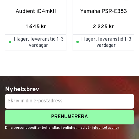
Audient iD4mkII
Yamaha PSR-E383
1 645
kr
2 225
kr
I lager, leveranstid 1-3
I lager, leveranstid 1-3
vardagar
vardagar
Nyhetsbrev
PRENUMERERA
Dina personuppgifter behandlas i enlighet med vår
integritetspolicy
.