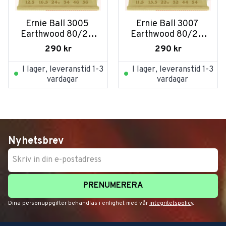
Ernie Ball 3005 
Ernie Ball 3007 
Earthwood 80/20 
Earthwood 80/20 
Bronze 0125-056 3-
Bronze 0115-054 3-
290
kr
290
kr
pack
pack
I lager, leveranstid 1-3
I lager, leveranstid 1-3
vardagar
vardagar
Nyhetsbrev
PRENUMERERA
Dina personuppgifter behandlas i enlighet med vår
integritetspolicy
.