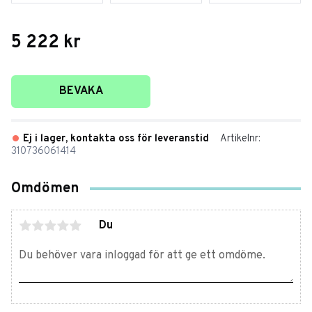
5 222
kr
Lägg till i favoriter
BEVAKA
Ej i lager, kontakta oss för leveranstid
Artikelnr
310736061414
Omdömen
Du