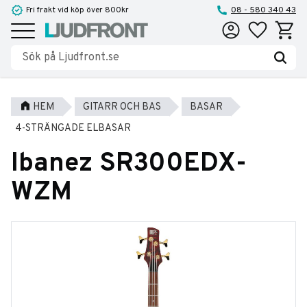
Fri frakt vid köp över 800kr
08 - 580 340 43
Favoriter
Kundva
Meny
HEM
GITARR OCH BAS
BASAR
4-STRÄNGADE ELBASAR
Ibanez SR300EDX-
WZM