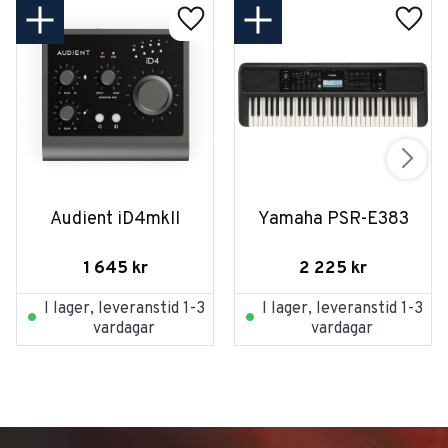
Audient iD4mkII
Yamaha PSR-E383
1 645
kr
2 225
kr
I lager, leveranstid 1-3
I lager, leveranstid 1-3
vardagar
vardagar