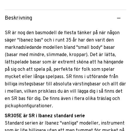
Beskrivning
SR är nog den basmodell de flesta tänker på när någon
säger "Ibanez bas" och i runt 35 år har den varit den
marknadsledande modellen bland "small body" basar
(basar med mindre, slimmade, kroppar). Det är lätta,
lättspelade basar som är extremt sköna att ha hängande
på sig och att spela på, perfekta för folk som spelar
mycket eller långa spelpass. SR finns i utförande från
billiga instegsbasar till absoluta värstingbasar och allt där
i mellan, vilken prisklass du än vill lägga dig i så finns det
en SR bas för dig. De finns även i flera olika träslag och
pickupkonfigurationer.
SR305E är SR i Ibanez standard serie
Standard serien är Ibanez "vanliga" modeller, instrument
som är lite billigare utan att man tummat för mycket på