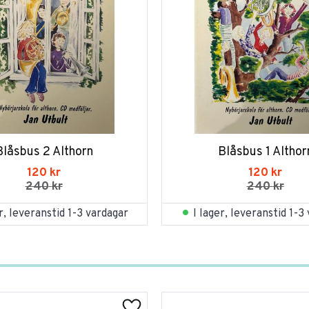
Blåsbus 2 Althorn
Blåsbus 1 Althor
120
kr
120
kr
240
kr
240
kr
er, leveranstid 1-3 vardagar
I lager, leveranstid 1-3