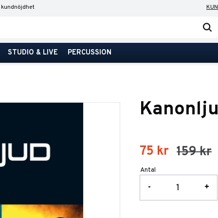
 kundnöjdhet
KUN
STUDIO & LIVE
PERCUSSION
Kanonlj
Nedsatt pris
75
kr
Ordinarie p
159
kr
Antal
-
+