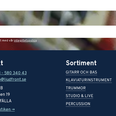
et med vår
integritetspolicy
.
t
Sortiment
GITARR OCH BAS
8 - 580 340 43
o@ljudfront.se
KLAVIATURINSTRUMENT
AB
TRUMMOR
en 19
STUDIO & LIVE
RFÄLLA
PERCUSSION
utiken ->