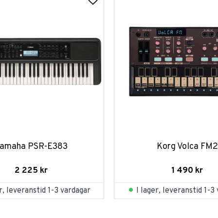
amaha PSR-E383
Korg Volca FM2
2 225
kr
1 490
kr
er, leveranstid 1-3 vardagar
I lager, leveranstid 1-3