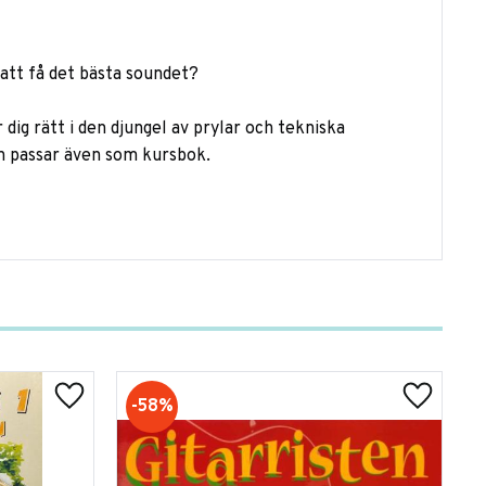
r att få det bästa soundet?
ig rätt i den djungel av prylar och tekniska
h passar även som kursbok.
58
%