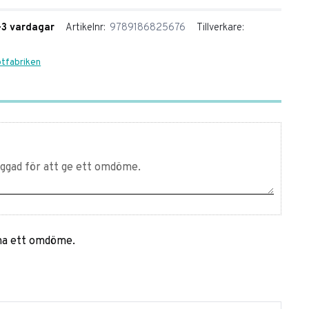
1-3 vardagar
Artikelnr
9789186825676
Tillverkare
otfabriken
mna ett omdöme.