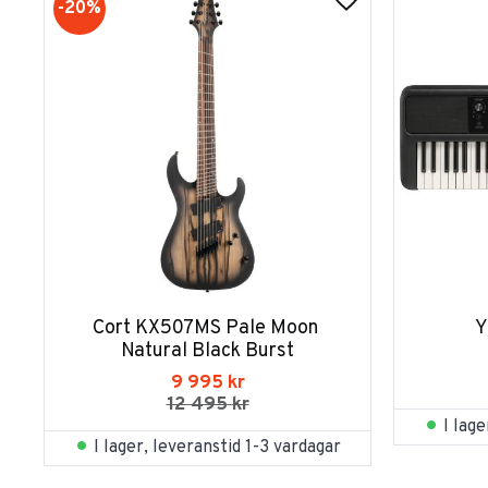
20
%
Cort KX507MS Pale Moon 
Y
Natural Black Burst
9 995
kr
12 495
kr
I lag
I lager, leveranstid 1-3 vardagar