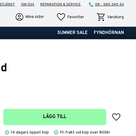
DTJÄNST
OM OSS
REPARATION & SERVICE
08 - 580 340 43
Favoriter
Kundvagn
Mina sidor
Favoriter
Varukorg
SUMMER SALE
FYNDHÖRNAN
ud
:
ris:
Lägg till 
LÄGG TILL
14 dagars öppet köp
Fri frakt vid köp över 800kr