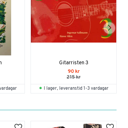
n
Gitarristen 3
90
kr
215
kr
 vardagar
I lager, leveranstid 1-3 vardagar