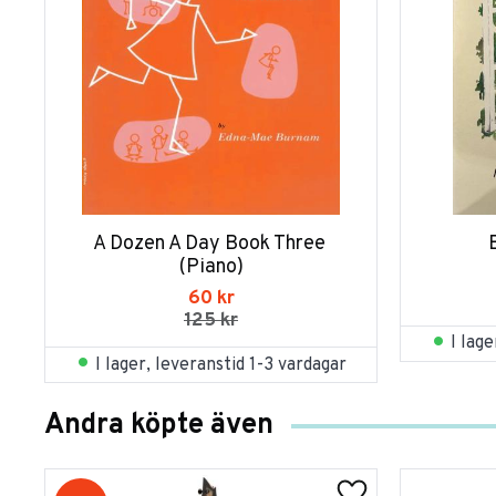
A Dozen A Day Book Three 
(Piano)
60
kr
125
kr
I lag
I lager, leveranstid 1-3 vardagar
Andra köpte även