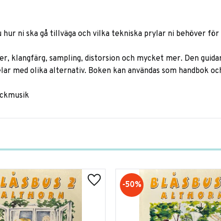
u hur ni ska gå tillväga och vilka tekniska prylar ni behöver fö
 klangfärg, sampling, distorsion och mycket mer. Den guidar d
elar med olika alternativ. Boken kan användas som handbok oc
rockmusik
50
%