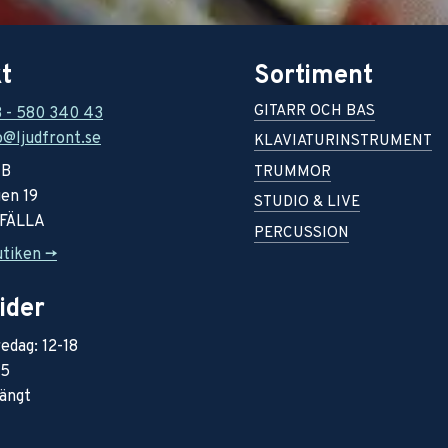
t
Sortiment
GITARR OCH BAS
8 - 580 340 43
o@ljudfront.se
KLAVIATURINSTRUMENT
AB
TRUMMOR
en 19
STUDIO & LIVE
RFÄLLA
PERCUSSION
utiken ->
ider
edag: 12-18
15
ängt