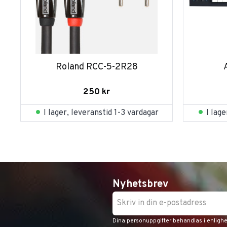
Roland RCC-5-2R28
250
kr
I lager, leveranstid 1-3 vardagar
I lag
Nyhetsbrev
Dina personuppgifter behandlas i enligh