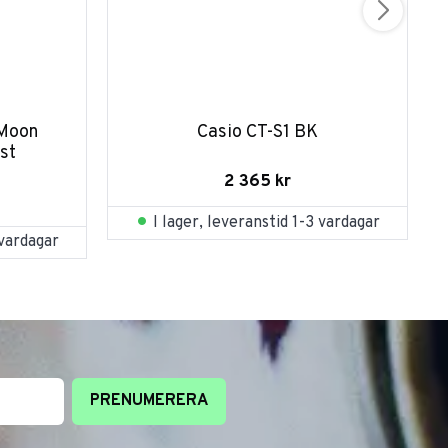
Moon 
Casio CT-S1 BK
st
2 365
kr
I lager, leveranstid 1-3 vardagar
 vardagar
PRENUMERERA