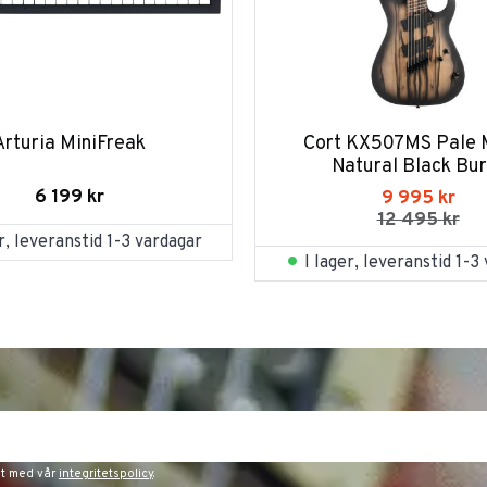
Arturia MiniFreak
Cort KX507MS Pale 
Natural Black Bur
6 199
kr
9 995
kr
12 495
kr
er, leveranstid 1-3 vardagar
I lager, leveranstid 1-3
et med vår
integritetspolicy
.