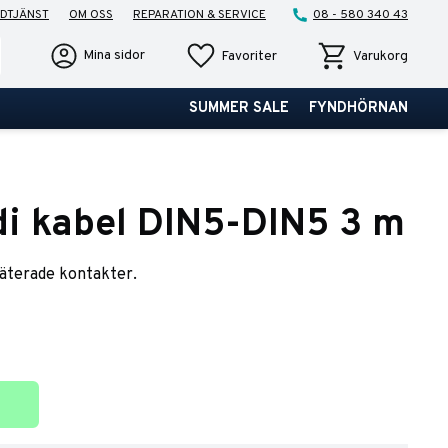
DTJÄNST
OM OSS
REPARATION & SERVICE
08 - 580 340 43
Favoriter
Kundvagn
Mina sidor
Favoriter
Varukorg
SUMMER SALE
FYNDHÖRNAN
di kabel DIN5-DIN5 3 m
äterade kontakter.
ter