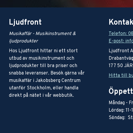
Ljudfront
Kontak
Musikaffär - Musikinstrument &
Telefon: 0
ljudprodukter
E-post: inf
Hos Ljudfront hittar ni ett stort
Ljudfront 
utbud av musikinstrument och
Drabantväg
ljudprodukter till bra priser och
177 50 JÄ
snabba leveranser. Besök gärna vår
Hitta till b
musikaffär i Jakobsberg Centrum
utanför Stockholm, eller handla
Öppett
direkt på nätet i vår webbutik.
Måndag - Fr
Lördag: 11-
Söndag: St