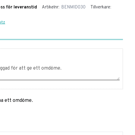
oss för leveranstid
Artikelnr
BENMID030
Tillverkare
otz
mna ett omdöme.