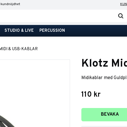
 kundnöjdhet
KUN
STUDIO & LIVE
PERCUSSION
MIDI & USB-KABLAR
Klotz Mi
Midikablar med Guldpl
110
kr
Lägg till i favori
BEVAKA