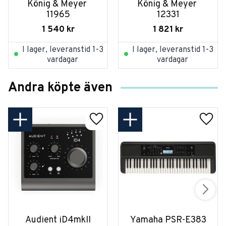
König & Meyer 
König & Meyer 
11965
12331
1 540
kr
1 821
kr
I lager, leveranstid 1-3
I lager, leveranstid 1-3
vardagar
vardagar
Andra köpte även
Audient iD4mkII
Yamaha PSR-E383