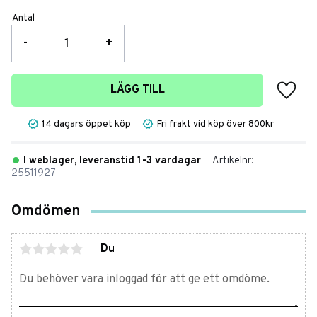
Antal
-
+
Lägg t
LÄGG TILL
14 dagars öppet köp
Fri frakt vid köp över 800kr
I weblager, leveranstid 1-3 vardagar
Artikelnr
25511927
Omdömen
Du