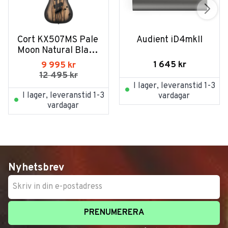
Cort KX507MS Pale 
Audient iD4mkII
Moon Natural Black 
Burst
1 645
kr
9 995
kr
12 495
kr
I lager, leveranstid 1-3
I lager, leveranstid 1-3
vardagar
vardagar
Nyhetsbrev
PRENUMERERA