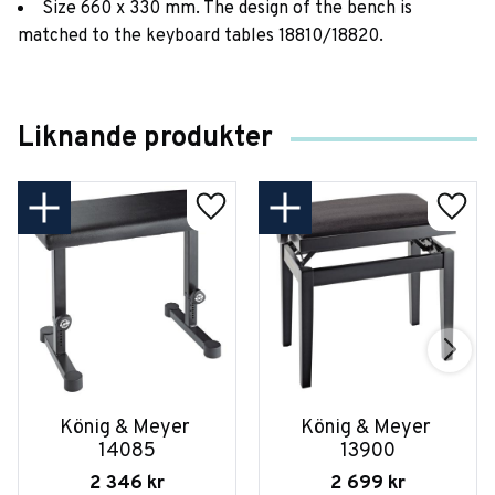
Size 660 x 330 mm. The design of the bench is
matched to the keyboard tables 18810/18820.
Liknande produkter
König & Meyer 
König & Meyer 
14085
13900
2 346
kr
2 699
kr