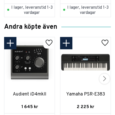
I lager, leveranstid 1-3
I lager, leveranstid 1-3
vardagar
vardagar
Andra köpte även
Audient iD4mkII
Yamaha PSR-E383
1 645
kr
2 225
kr