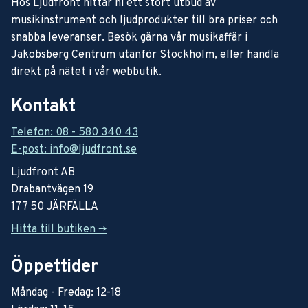
Hos Ljudfront hittar ni ett stort utbud av
musikinstrument och ljudprodukter till bra priser och
snabba leveranser. Besök gärna vår musikaffär i
Jakobsberg Centrum utanför Stockholm, eller handla
direkt på nätet i vår webbutik.
Kontakt
Telefon: 08 - 580 340 43
E-post: info@ljudfront.se
Ljudfront AB
Drabantvägen 19
177 50 JÄRFÄLLA
Hitta till butiken ->
Öppettider
Måndag - Fredag: 12-18