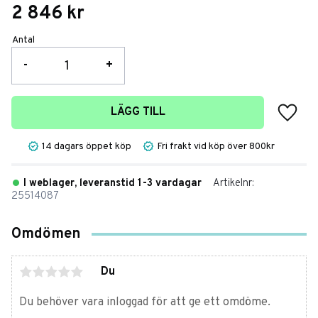
2 846
kr
Antal
-
+
Lägg t
LÄGG TILL
14 dagars öppet köp
Fri frakt vid köp över 800kr
I weblager, leveranstid 1-3 vardagar
Artikelnr
25514087
Omdömen
Du