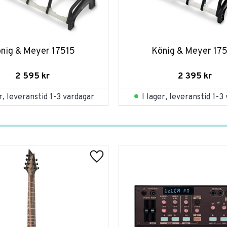
nig & Meyer 17515
König & Meyer 17
2 595
kr
2 395
kr
er, leveranstid 1-3 vardagar
I lager, leveranstid 1-3