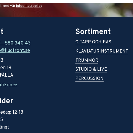
et med vår
integritetspolicy
.
t
Sortiment
GITARR OCH BAS
8 - 580 340 43
o@ljudfront.se
KLAVIATURINSTRUMENT
AB
TRUMMOR
en 19
STUDIO & LIVE
RFÄLLA
PERCUSSION
utiken ->
ider
edag: 12-18
15
ängt