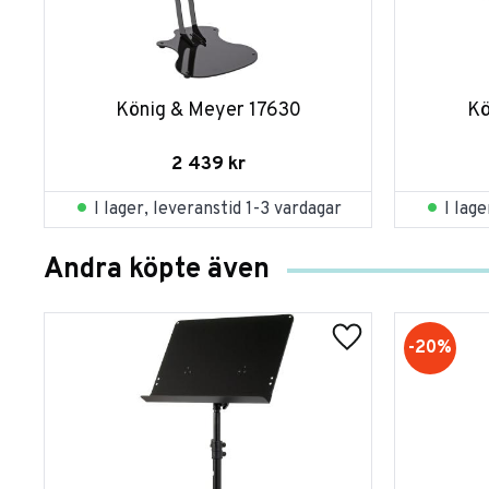
König & Meyer 17630
Kö
2 439
kr
I lager, leveranstid 1-3 vardagar
I lag
Andra köpte även
20
%