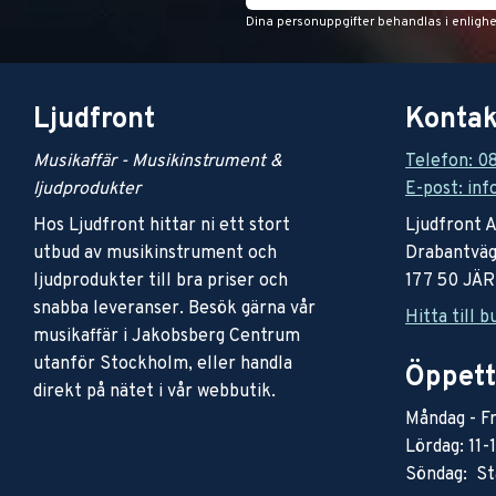
Dina personuppgifter behandlas i enligh
Ljudfront
Kontak
Musikaffär - Musikinstrument &
Telefon: 0
ljudprodukter
E-post: inf
Hos Ljudfront hittar ni ett stort
Ljudfront 
utbud av musikinstrument och
Drabantväg
ljudprodukter till bra priser och
177 50 JÄ
snabba leveranser. Besök gärna vår
Hitta till b
musikaffär i Jakobsberg Centrum
utanför Stockholm, eller handla
Öppett
direkt på nätet i vår webbutik.
Måndag - Fr
Lördag: 11-
Söndag: St