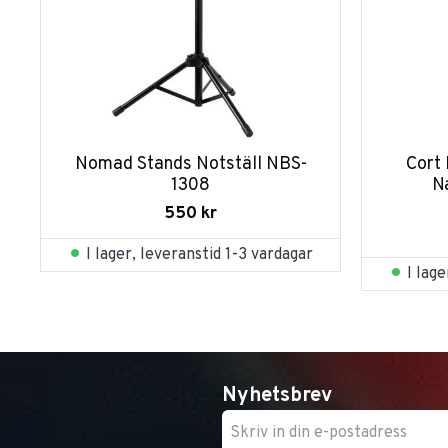
Nomad Stands Notställ NBS-
Cort
1308
N
550
kr
I lager, leveranstid 1-3 vardagar
I lag
Nyhetsbrev