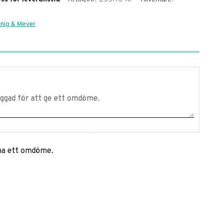
önig & Meyer
mna ett omdöme.