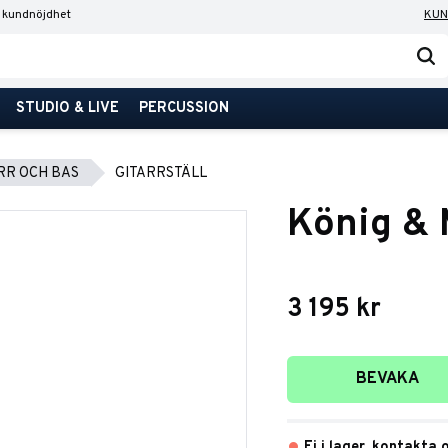
 kundnöjdhet
KUN
STUDIO & LIVE
PERCUSSION
RR OCH BAS
GITARRSTÄLL
König & 
3 195
kr
Lägg till i favori
BEVAKA
Ej i lager, kontakta 