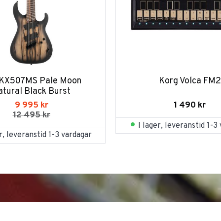
 KX507MS Pale Moon 
Korg Volca FM2
atural Black Burst
1 490
kr
9 995
kr
12 495
kr
I lager, leveranstid 1-3
er, leveranstid 1-3 vardagar