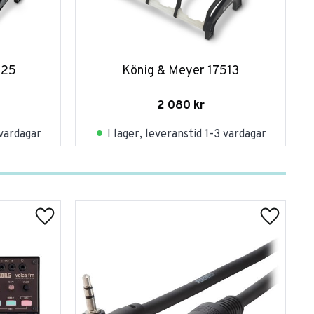
525
König & Meyer 17513
2 080
kr
 vardagar
I lager, leveranstid 1-3 vardagar