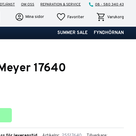
DTJÄNST
OM OSS
REPARATION & SERVICE
08 - 580 340 43
Favoriter
Kundvagn
Mina sidor
Favoriter
Varukorg
SUMMER SALE
FYNDHÖRNAN
Meyer 17640
ter
oss för leveranstid
Artikelnr
25517640
Tillverkare