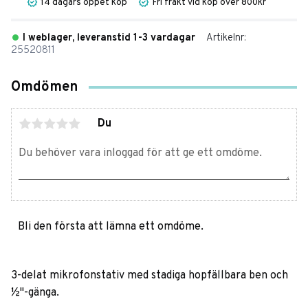
14 dagars öppet köp
Fri frakt vid köp över 800kr
I weblager, leveranstid 1-3 vardagar
Artikelnr
25520811
Omdömen
Du
Bli den första att lämna ett omdöme.
3-delat mikrofonstativ med stadiga hopfällbara ben och
½"-gänga.