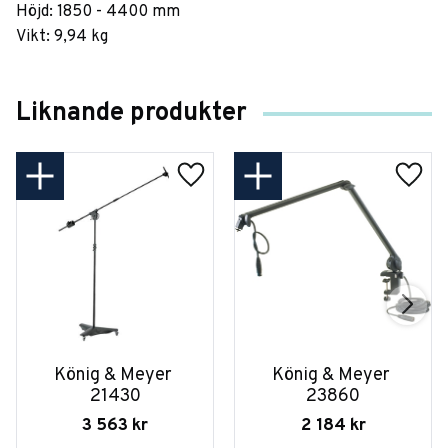
Höjd: 1850 - 4400 mm
Vikt: 9,94 kg
Liknande produkter
König & Meyer 
König & Meyer 
21430
23860
3 563
kr
2 184
kr