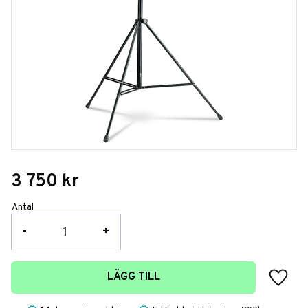
3 750
kr
Antal
-
+
Lägg t
LÄGG TILL