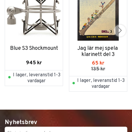
Blue S3 Shockmount
Jag lär mej spela 
klarinett del 3
945
kr
65
kr
135
kr
I lager, leveranstid 1-3
I lager, leveranstid 1-3
vardagar
vardagar
Nyhetsbrev