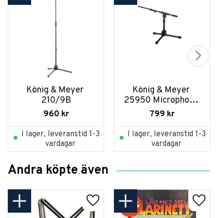
König & Meyer 
König & Meyer 
210/9B
25950 Microphone 
Stand »Rien« Black
960
kr
799
kr
I lager, leveranstid 1-3
I lager, leveranstid 1-3
vardagar
vardagar
Andra köpte även
52
%