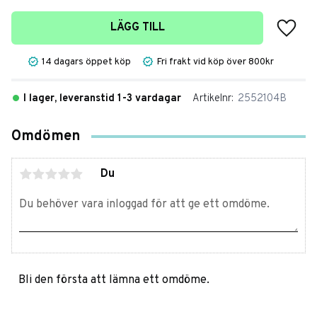
Lägg t
LÄGG TILL
14 dagars öppet köp
Fri frakt vid köp över 800kr
I lager, leveranstid 1-3 vardagar
Artikelnr
2552104B
Omdömen
Du
Bli den första att lämna ett omdöme.