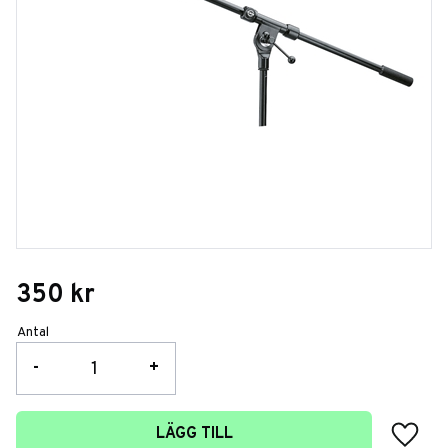
350
kr
Antal
-
+
Lägg t
LÄGG TILL