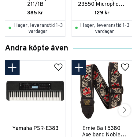
211/1B
23550 Microphone 
Bar Black
385
kr
129
kr
I lager, leveranstid 1-3
I lager, leveranstid 1-3
vardagar
vardagar
Andra köpte även
Yamaha PSR-E383
Ernie Ball 5380 
Axelband Noble 