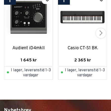
Audient iD4mkII
Casio CT-S1 BK
1 645
kr
2 365
kr
I lager, leveranstid 1-3
I lager, leveranstid 1-3
vardagar
vardagar
Nyhetsbrev