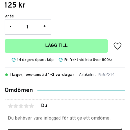
125
kr
Antal
-
+
Lägg t
LÄGG TILL
14 dagars öppet köp
Fri frakt vid köp över 800kr
I lager, leveranstid 1-3 vardagar
Artikelnr
2552214
Omdömen
Du