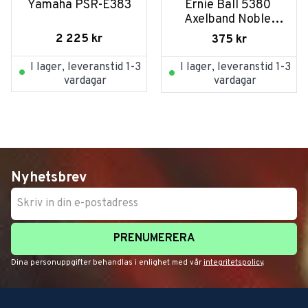
Yamaha PSR-E383
Ernie Ball 5380 
Axelband Noble 
Rose
2 225
kr
375
kr
I lager, leveranstid 1-3
I lager, leveranstid 1-3
vardagar
vardagar
Nyhetsbrev
PRENUMERERA
Dina personuppgifter behandlas i enlighet med vår
integritetspolicy
.