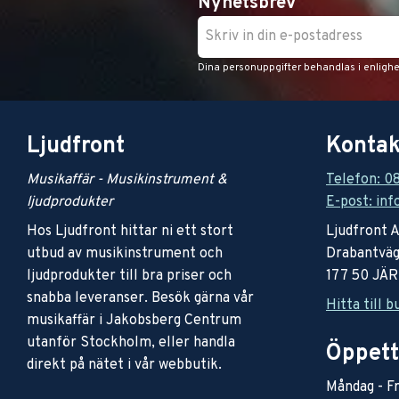
Nyhetsbrev
Dina personuppgifter behandlas i enligh
Ljudfront
Kontak
Musikaffär - Musikinstrument &
Telefon: 0
ljudprodukter
E-post: inf
Hos Ljudfront hittar ni ett stort
Ljudfront 
utbud av musikinstrument och
Drabantväg
ljudprodukter till bra priser och
177 50 JÄ
snabba leveranser. Besök gärna vår
Hitta till b
musikaffär i Jakobsberg Centrum
utanför Stockholm, eller handla
Öppett
direkt på nätet i vår webbutik.
Måndag - Fr