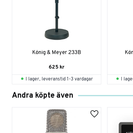
König & Meyer 233B
Kön
625
kr
I lager, leveranstid 1-3 vardagar
I lag
Andra köpte även