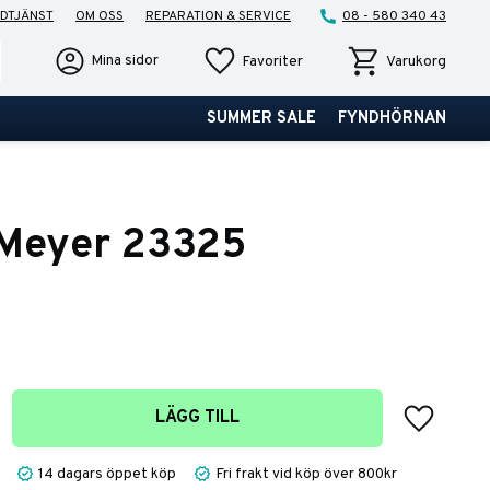
DTJÄNST
OM OSS
REPARATION & SERVICE
08 - 580 340 43
Favoriter
Kundvagn
Mina sidor
Favoriter
Varukorg
SUMMER SALE
FYNDHÖRNAN
 Meyer 23325
Lägg till 
LÄGG TILL
14 dagars öppet köp
Fri frakt vid köp över 800kr