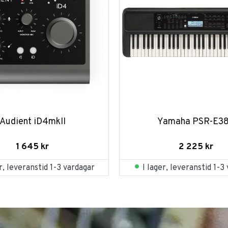
Audient iD4mkII
Yamaha PSR-E3
1 645
kr
2 225
kr
er, leveranstid 1-3 vardagar
I lager, leveranstid 1-3