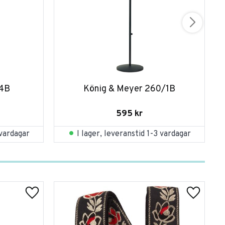
34B
König & Meyer 260/1B
595
kr
 vardagar
I lager, leveranstid 1-3 vardagar