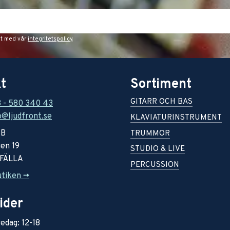
et med vår
integritetspolicy
.
t
Sortiment
GITARR OCH BAS
8 - 580 340 43
o@ljudfront.se
KLAVIATURINSTRUMENT
AB
TRUMMOR
en 19
STUDIO & LIVE
RFÄLLA
PERCUSSION
utiken ->
ider
edag: 12-18