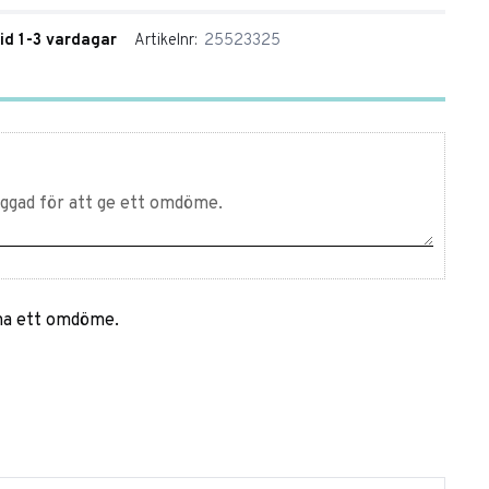
tid 1-3 vardagar
Artikelnr
25523325
mna ett omdöme.