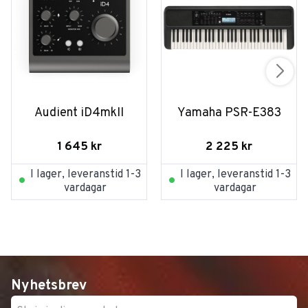
Audient iD4mkII
Yamaha PSR-E383
1 645
kr
2 225
kr
I lager, leveranstid 1-3
I lager, leveranstid 1-3
vardagar
vardagar
Nyhetsbrev