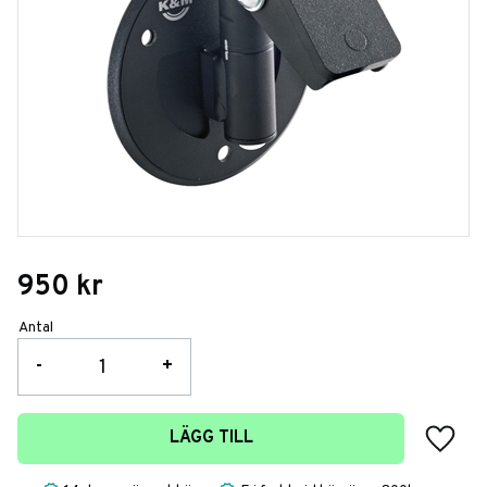
950
kr
Antal
-
+
Lägg t
LÄGG TILL