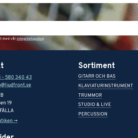
et med vår
integritetspolicy
.
t
Sortiment
GITARR OCH BAS
8 - 580 340 43
o@ljudfront.se
KLAVIATURINSTRUMENT
AB
TRUMMOR
en 19
STUDIO & LIVE
RFÄLLA
PERCUSSION
utiken ->
ider