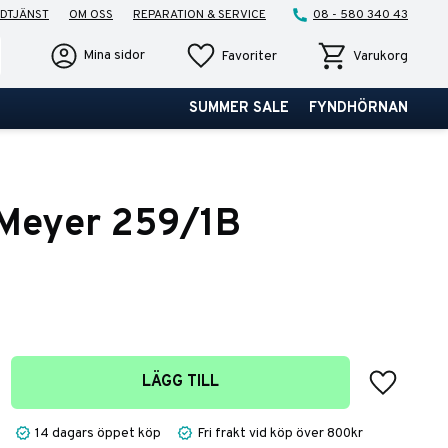
DTJÄNST
OM OSS
REPARATION & SERVICE
08 - 580 340 43
Favoriter
Kundvagn
Mina sidor
Favoriter
Varukorg
SUMMER SALE
FYNDHÖRNAN
 Meyer 259/1B
Lägg till 
LÄGG TILL
14 dagars öppet köp
Fri frakt vid köp över 800kr