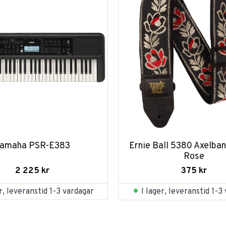
amaha PSR-E383
Ernie Ball 5380 Axelban
Rose
2 225
kr
375
kr
er, leveranstid 1-3 vardagar
I lager, leveranstid 1-3