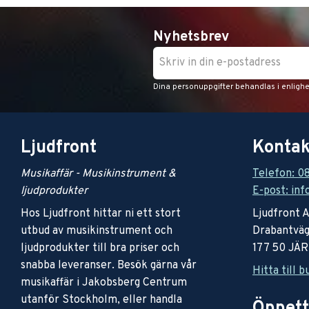
Nyhetsbrev
Dina personuppgifter behandlas i enligh
Ljudfront
Kontak
Musikaffär - Musikinstrument &
Telefon: 0
ljudprodukter
E-post: inf
Hos Ljudfront hittar ni ett stort
Ljudfront 
utbud av musikinstrument och
Drabantväg
ljudprodukter till bra priser och
177 50 JÄ
snabba leveranser. Besök gärna vår
Hitta till b
musikaffär i Jakobsberg Centrum
utanför Stockholm, eller handla
Öppett