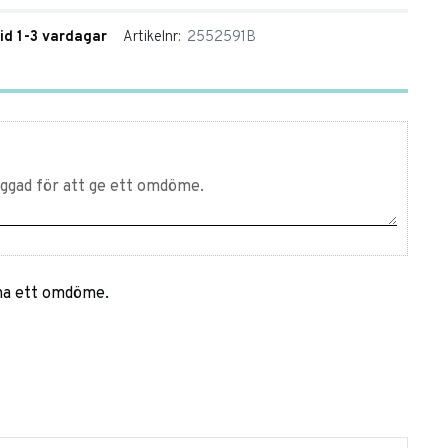
tid 1-3 vardagar
Artikelnr
2552591B
mna ett omdöme.