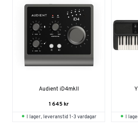
Audient iD4mkII
Y
1 645
kr
I lager, leveranstid 1-3 vardagar
I lag