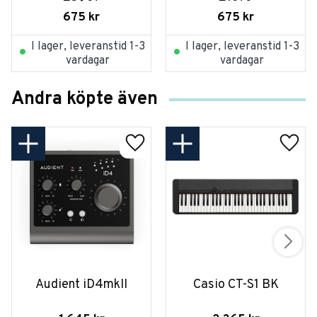
675
kr
675
kr
I lager, leveranstid 1-3
I lager, leveranstid 1-3
vardagar
vardagar
Andra köpte även
Audient iD4mkII
Casio CT-S1 BK