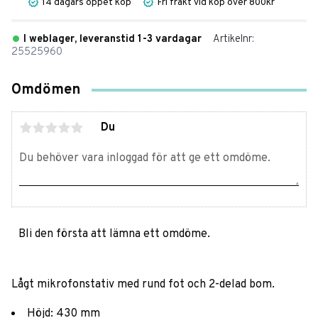
14 dagars öppet köp
Fri frakt vid köp över 800kr
I weblager, leveranstid 1-3 vardagar
Artikelnr
25525960
Omdömen
Du
Bli den första att lämna ett omdöme.
Lågt mikrofonstativ med rund fot och 2-delad bom.
Höjd: 430 mm