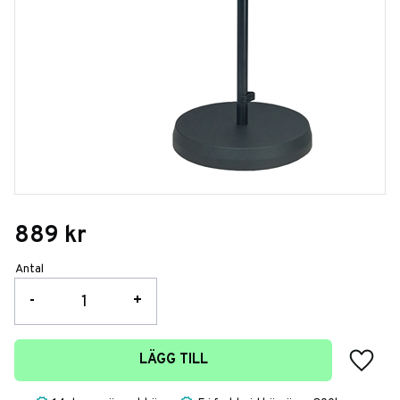
889
kr
Antal
-
+
Lägg t
LÄGG TILL