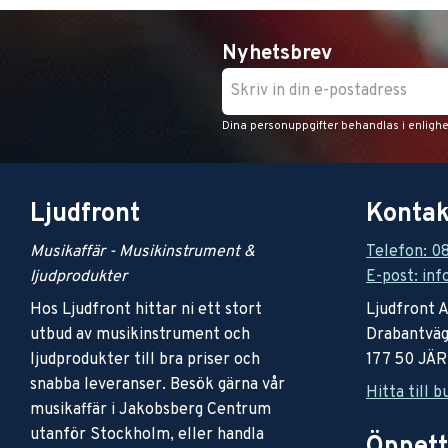
Nyhetsbrev
Dina personuppgifter behandlas i enligh
Ljudfront
Kontak
Musikaffär - Musikinstrument &
Telefon: 0
ljudprodukter
E-post: inf
Hos Ljudfront hittar ni ett stort
Ljudfront 
utbud av musikinstrument och
Drabantväg
ljudprodukter till bra priser och
177 50 JÄ
snabba leveranser. Besök gärna vår
Hitta till b
musikaffär i Jakobsberg Centrum
utanför Stockholm, eller handla
Öppett