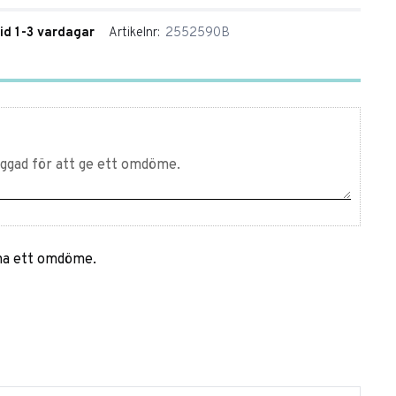
tid 1-3 vardagar
Artikelnr
2552590B
mna ett omdöme.