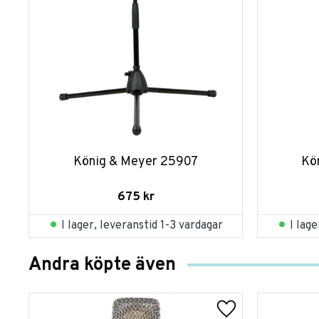
König & Meyer 25907
Kö
675
kr
I lager, leveranstid 1-3 vardagar
I lag
Andra köpte även