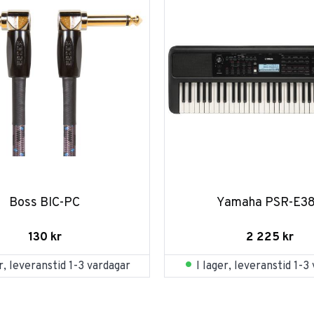
Boss BIC-PC
Yamaha PSR-E3
130
kr
2 225
kr
er, leveranstid 1-3 vardagar
I lager, leveranstid 1-3