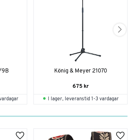
0/9B
König & Meyer 21070
675
kr
 vardagar
I lager, leveranstid 1-3 vardagar