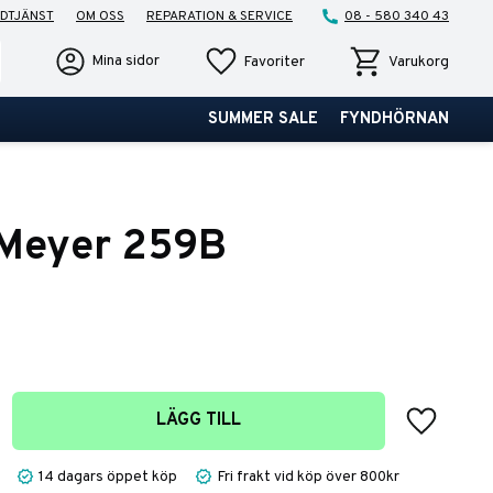
DTJÄNST
OM OSS
REPARATION & SERVICE
08 - 580 340 43
Favoriter
Kundvagn
Mina sidor
Favoriter
Varukorg
SUMMER SALE
FYNDHÖRNAN
 Meyer 259B
Lägg till 
LÄGG TILL
14 dagars öppet köp
Fri frakt vid köp över 800kr