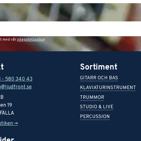
et med vår
integritetspolicy
.
t
Sortiment
GITARR OCH BAS
8 - 580 340 43
o@ljudfront.se
KLAVIATURINSTRUMENT
AB
TRUMMOR
en 19
STUDIO & LIVE
RFÄLLA
PERCUSSION
utiken ->
ider