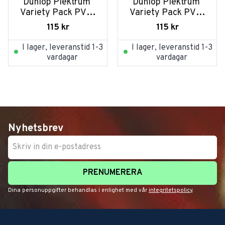
Dunlop Plektrum 
Dunlop Plektrum 
Variety Pack PVP-
Variety Pack PVP-
102 VAR - 
101 VAR - 12/PLYPK
115
kr
115
kr
12/PLYPK
I lager, leveranstid 1-3
I lager, leveranstid 1-3
vardagar
vardagar
Nyhetsbrev
PRENUMERERA
Dina personuppgifter behandlas i enlighet med vår
integritetspolicy
.