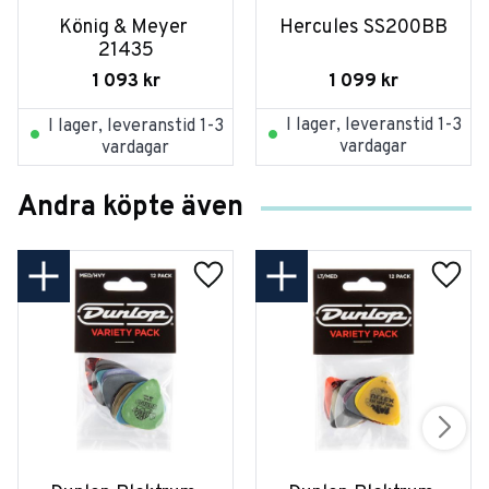
König & Meyer 
Hercules SS200BB
21435
1 099
kr
1 093
kr
I lager, leveranstid 1-3
I lager, leveranstid 1-3
vardagar
vardagar
Andra köpte även