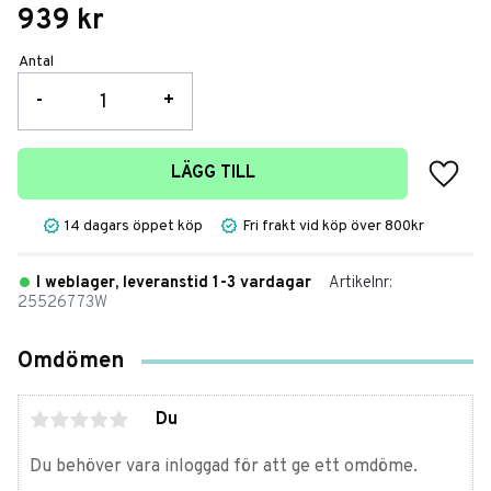
939
kr
Antal
-
+
Lägg t
LÄGG TILL
14 dagars öppet köp
Fri frakt vid köp över 800kr
I weblager, leveranstid 1-3 vardagar
Artikelnr
25526773W
Omdömen
Du