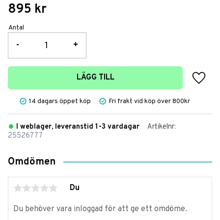
895
kr
Antal
-
+
Lägg t
LÄGG TILL
14 dagars öppet köp
Fri frakt vid köp över 800kr
I weblager, leveranstid 1-3 vardagar
Artikelnr
25526777
Omdömen
Du