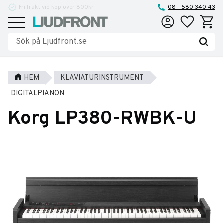
Fri frakt vid köp över 800kr
Reparationer och service
08 - 580 340 43
Favoriter
Kundva
Meny
HEM
KLAVIATURINSTRUMENT
DIGITALPIANON
Korg LP380-RWBK-U