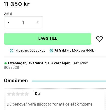
11 350
kr
Antal
-
+
Lägg t
LÄGG TILL
14 dagars öppet köp
Fri frakt vid köp över 800kr
I weblager, leveranstid 1-3 vardagar
Artikelnr
8093828
Omdömen
Du