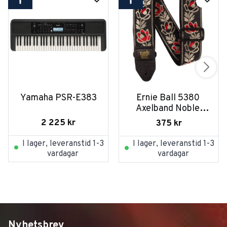
Yamaha PSR-E383
Ernie Ball 5380 
Axelband Noble 
Rose
2 225
kr
375
kr
I lager, leveranstid 1-3
I lager, leveranstid 1-3
vardagar
vardagar
Nyhetsbrev