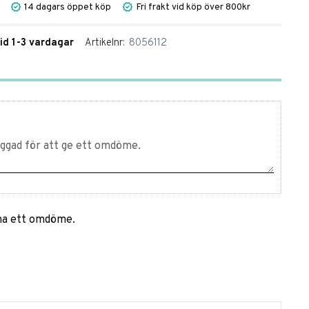
14 dagars öppet köp
Fri frakt vid köp över 800kr
tid 1-3 vardagar
Artikelnr
8056112
mna ett omdöme.