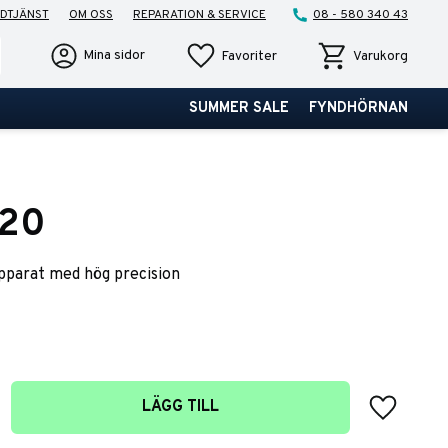
DTJÄNST
OM OSS
REPARATION & SERVICE
08 - 580 340 43
Favoriter
Kundvagn
Mina sidor
Favoriter
Varukorg
SUMMER SALE
FYNDHÖRNAN
120
parat med hög precision
Lägg till 
LÄGG TILL