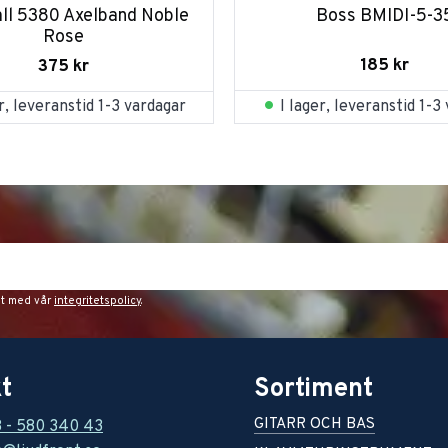
all 5380 Axelband Noble 
Boss BMIDI-5-3
Rose
185
kr
375
kr
I lager, leveranstid 1-3
er, leveranstid 1-3 vardagar
et med vår
integritetspolicy
.
t
Sortiment
GITARR OCH BAS
8 - 580 340 43