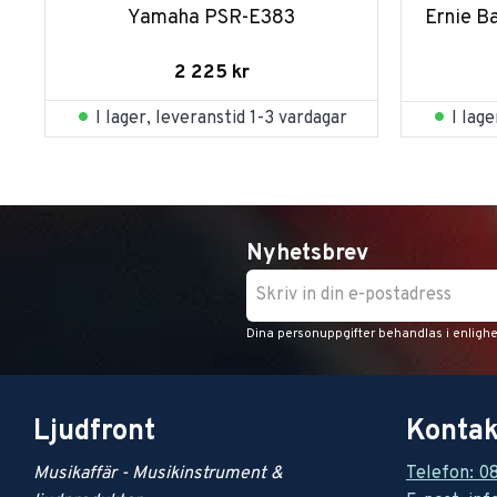
Yamaha PSR-E383
Ernie B
2 225
kr
I lager, leveranstid 1-3 vardagar
I lag
Nyhetsbrev
Dina personuppgifter behandlas i enligh
Ljudfront
Kontak
Musikaffär - Musikinstrument &
Telefon: 0