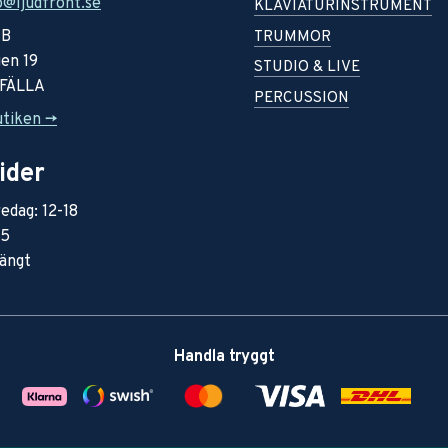
o@ljudfront.se
KLAVIATURINSTRUMENT
AB
TRUMMOR
en 19
STUDIO & LIVE
RFÄLLA
PERCUSSION
utiken ->
ider
edag: 12-18
15
ängt
Handla tryggt