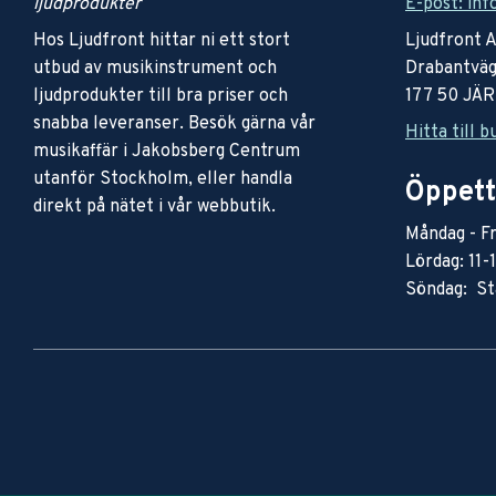
ljudprodukter
E-post: inf
Hos Ljudfront hittar ni ett stort
Ljudfront 
utbud av musikinstrument och
Drabantväg
ljudprodukter till bra priser och
177 50 JÄ
snabba leveranser. Besök gärna vår
Hitta till b
musikaffär i Jakobsberg Centrum
utanför Stockholm, eller handla
Öppett
direkt på nätet i vår webbutik.
Måndag - Fr
Lördag: 11-
Söndag: St