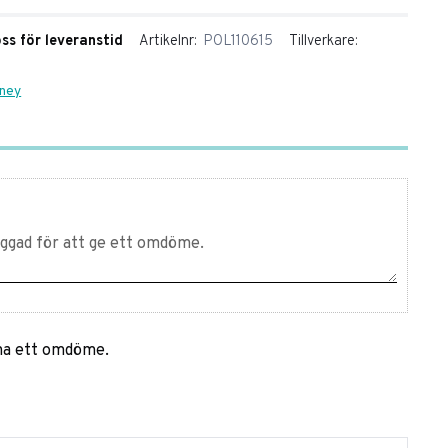
oss för leveranstid
Artikelnr
POL110615
Tillverkare
aney
mna ett omdöme.