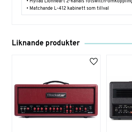
• Hyllad Lionheart 2-kanals fotswitch-omkoppli
• Matchande L-412 kabinett som tillval
Liknande produkter