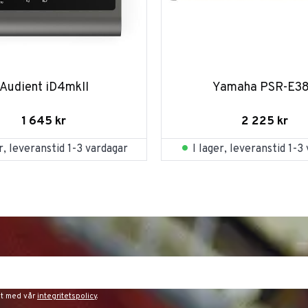
Audient iD4mkII
Yamaha PSR-E3
1 645
kr
2 225
kr
er, leveranstid 1-3 vardagar
I lager, leveranstid 1-3
et med vår
integritetspolicy
.