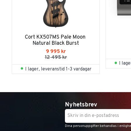
Cort KX507MS Pale Moon 
Natural Black Burst
9 995
kr
12 495
kr
I lag
I lager, leveranstid 1-3 vardagar
Nyhetsbrev
Dina personuppgifter behandlas i enligh