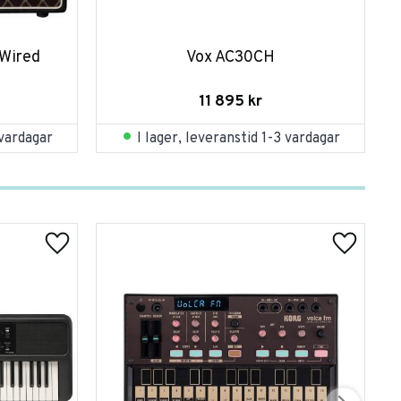
Wired
Vox AC30CH
11 895
kr
 vardagar
I lager, leveranstid 1-3 vardagar