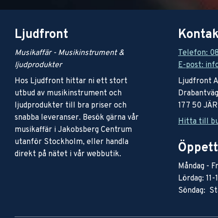
Ljudfront
Kontak
Musikaffär - Musikinstrument &
Telefon: 0
ljudprodukter
E-post: inf
Hos Ljudfront hittar ni ett stort
Ljudfront 
utbud av musikinstrument och
Drabantväg
ljudprodukter till bra priser och
177 50 JÄ
snabba leveranser. Besök gärna vår
Hitta till b
musikaffär i Jakobsberg Centrum
utanför Stockholm, eller handla
Öppett
direkt på nätet i vår webbutik.
Måndag - Fr
Lördag: 11-
Söndag: St