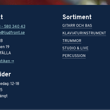
t
Sortiment
GITARR OCH BAS
8 - 580 340 43
o@ljudfront.se
KLAVIATURINSTRUMENT
AB
TRUMMOR
en 19
STUDIO & LIVE
RFÄLLA
PERCUSSION
utiken ->
ider
edag: 12-18
15
ängt