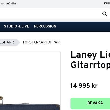
 kundnöjdhet
KUN
STUDIO & LIVE
PERCUSSION
LGITARR
FÖRSTÄRKARTOPPAR
Laney L
Gitarrto
14 995
kr
Lägg till i favori
BEVAKA