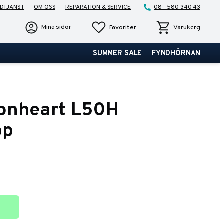
DTJÄNST
OM OSS
REPARATION & SERVICE
08 - 580 340 43
Favoriter
Kundvagn
Mina sidor
Favoriter
Varukorg
SUMMER SALE
FYNDHÖRNAN
ionheart L50H
pp
ter