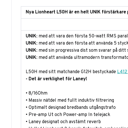
Nya Lionheart L50H är en helt UNIK förstärkare
UNIK
: med att vara den första 50-watt RMS paral
UNIK
: med att vara den första att använda 5 styc
UNIK
: med sin progressiva dist som svarar på ditt
UNIK
: med att använda ultramodern transformator
L50H med sitt matchande G12H bestyckade
L412
- Det är verklighet för Laney!
• 8/16Ohm
• Massiv nätdel med fullt induktiv filtrering
• Optimalt designad bredbands utgångstrafo
• Pre-amp Ut och Power-amp In telejack
• Laney ­designat och avstämt reverb