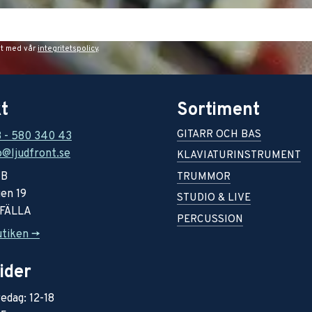
et med vår
integritetspolicy
.
t
Sortiment
GITARR OCH BAS
8 - 580 340 43
o@ljudfront.se
KLAVIATURINSTRUMENT
AB
TRUMMOR
en 19
STUDIO & LIVE
RFÄLLA
PERCUSSION
utiken ->
ider
edag: 12-18