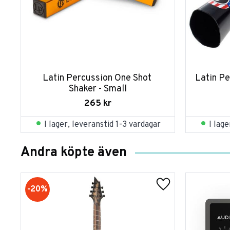
Latin Percussion One Shot 
Latin Pe
Shaker - Small
265
kr
I lager, leveranstid 1-3 vardagar
I lag
Andra köpte även
20
%