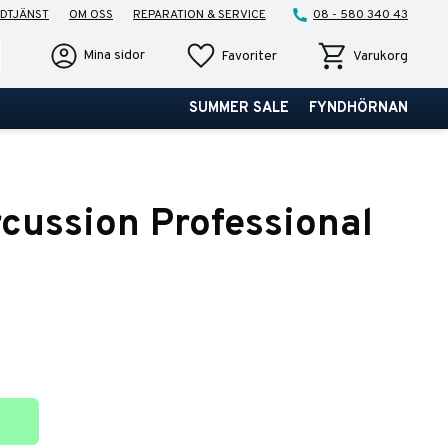
DTJÄNST
OM OSS
REPARATION & SERVICE
08 - 580 340 43
Favoriter
Kundvagn
Mina sidor
Favoriter
Varukorg
SUMMER SALE
FYNDHÖRNAN
rcussion Professional
ter