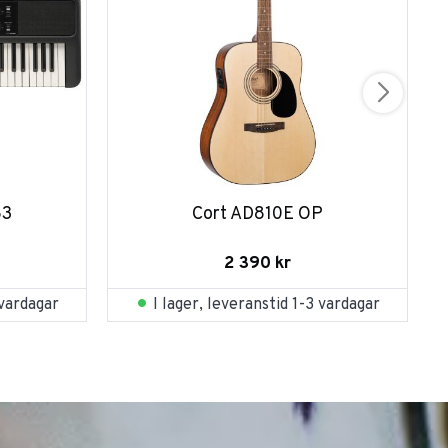
83
Cort AD810E OP
2 390
kr
 vardagar
I lager, leveranstid 1-3 vardagar