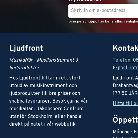
Dina personuppgifter behandlas i enligh
Ljudfront
Kontak
Musikaffär - Musikinstrument &
Telefon: 0
ljudprodukter
E-post: inf
Hos Ljudfront hittar ni ett stort
Ljudfront 
utbud av musikinstrument och
Drabantväg
ljudprodukter till bra priser och
177 50 JÄ
snabba leveranser. Besök gärna vår
Hitta till b
musikaffär i Jakobsberg Centrum
utanför Stockholm, eller handla
Öppett
direkt på nätet i vår webbutik.
Måndag - Fr