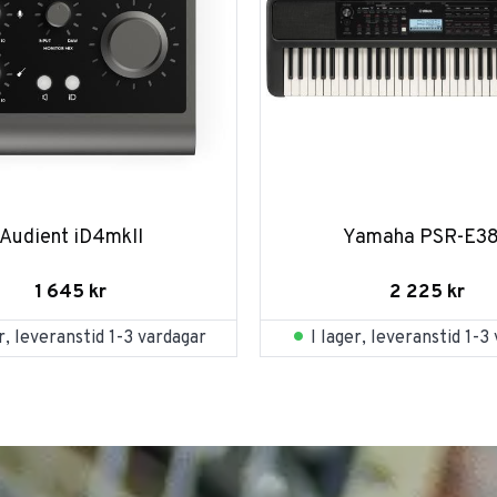
Audient iD4mkII
Yamaha PSR-E3
1 645
kr
2 225
kr
er, leveranstid 1-3 vardagar
I lager, leveranstid 1-3