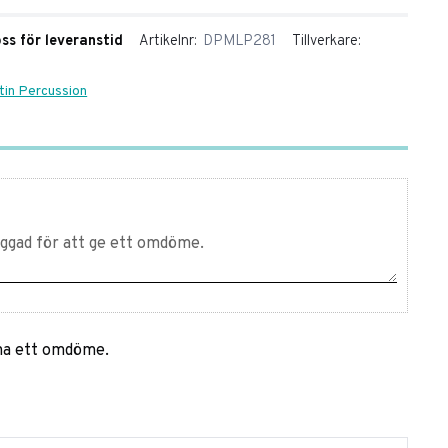
oss för leveranstid
Artikelnr
DPMLP281
Tillverkare
atin Percussion
mna ett omdöme.