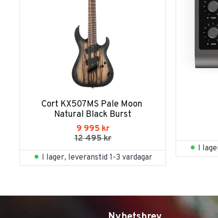
Cort KX507MS Pale Moon 
Natural Black Burst
9 995
kr
12 495
kr
I lag
I lager, leveranstid 1-3 vardagar
Nyhetsbrev