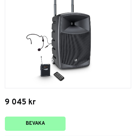
9 045
kr
Lägg till i favoriter
BEVAKA