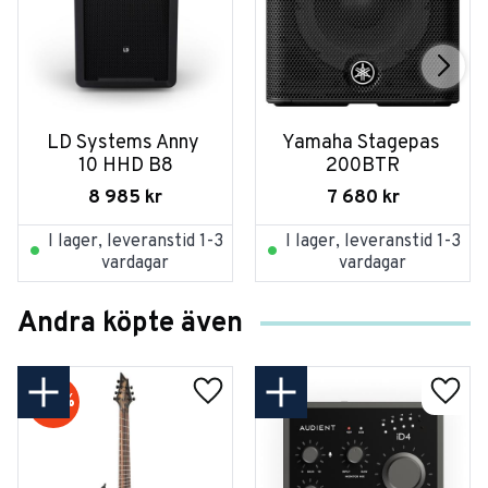
LD Systems Anny 
Yamaha Stagepas 
10 HHD B8
200BTR
8 985
kr
7 680
kr
I lager, leveranstid 1-3
I lager, leveranstid 1-3
vardagar
vardagar
Andra köpte även
20
%