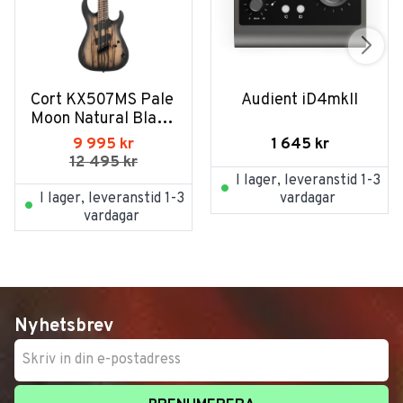
Cort KX507MS Pale 
Audient iD4mkII
Moon Natural Black 
Burst
1 645
kr
9 995
kr
12 495
kr
I lager, leveranstid 1-3
I lager, leveranstid 1-3
vardagar
vardagar
Nyhetsbrev