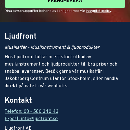
PRENUMERERA
Dina personuppgifter behandlas i enlighet med vår
integritetspolicy
.
Ljudfront
Musikaffär - Musikinstrument & ljudprodukter
Hos Ljudfront hittar ni ett stort utbud av
musikinstrument och ljudprodukter till bra priser och
snabba leveranser. Besök gärna vår musikaffär i
Jakobsberg Centrum utanför Stockholm, eller handla
direkt på nätet i vår webbutik.
Kontakt
Telefon: 08 - 580 340 43
E-post: info@ljudfront.se
Ljudfront AB