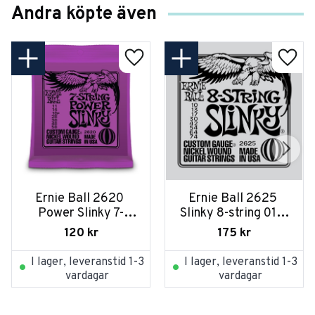
Andra köpte även
Ernie Ball 2620 
Ernie Ball 2625 
Power Slinky 7-
Slinky 8-string 010-
string 011-058
074
120
kr
175
kr
I lager, leveranstid 1-3
I lager, leveranstid 1-3
vardagar
vardagar