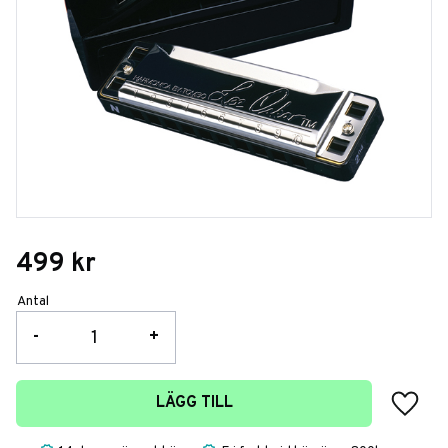
499
kr
Antal
-
+
Lägg t
LÄGG TILL