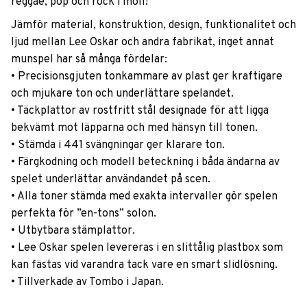
reggae, pop och rock i moll!
Jämför material, konstruktion, design, funktionalitet och
ljud mellan Lee Oskar och andra fabrikat, inget annat
munspel har så många fördelar:
• Precisionsgjuten tonkammare av plast ger kraftigare
och mjukare ton och underlättare spelandet.
• Täckplattor av rostfritt stål designade för att ligga
bekvämt mot läpparna och med hänsyn till tonen.
• Stämda i 441 svängningar ger klarare ton.
• Färgkodning och modell beteckning i båda ändarna av
spelet underlättar användandet på scen.
• Alla toner stämda med exakta intervaller gör spelen
perfekta för ”en-tons” solon.
• Utbytbara stämplattor.
• Lee Oskar spelen levereras i en slittålig plastbox som
kan fästas vid varandra tack vare en smart slidlösning.
• Tillverkade av Tombo i Japan.