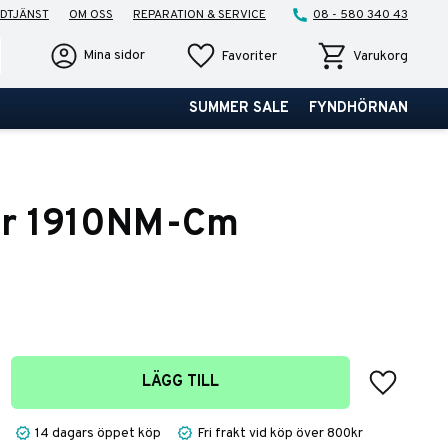
DTJÄNST
OM OSS
REPARATION & SERVICE
08 - 580 340 43
Favoriter
Kundvagn
Mina sidor
Favoriter
Varukorg
SUMMER SALE
FYNDHÖRNAN
ar 1910NM-Cm
Lägg till 
LÄGG TILL
14 dagars öppet köp
Fri frakt vid köp över 800kr