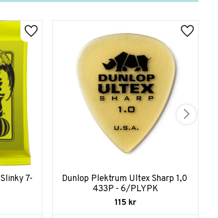
Slinky 7-
Dunlop Plektrum Ultex Sharp 1,0 
433P - 6/PLYPK
115
kr