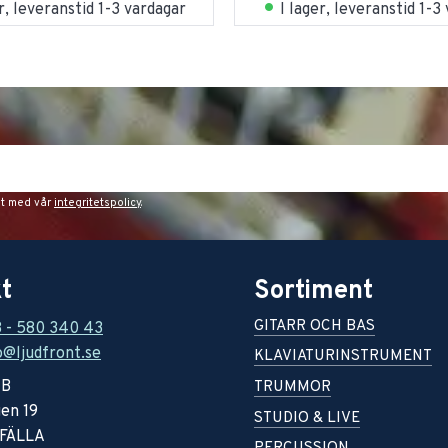
er, leveranstid 1-3 vardagar
I lager, leveranstid 1-3
et med vår
integritetspolicy
.
t
Sortiment
GITARR OCH BAS
8 - 580 340 43
o@ljudfront.se
KLAVIATURINSTRUMENT
AB
TRUMMOR
en 19
STUDIO & LIVE
RFÄLLA