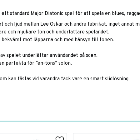
ett standard Major Diatonic spel för att spela en blues, reggae
et och ljud mellan Lee Oskar och andra fabrikat, inget annat 
are och mjukare ton och underlättare spelandet.
gga bekvämt mot läpparna och med hänsyn till tonen.
 av spelet underlättar användandet på scen.
en perfekta för ”en-tons” solon.
som kan fästas vid varandra tack vare en smart slidlösning.