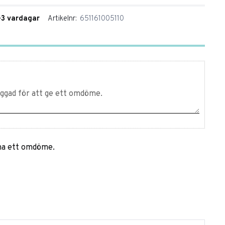
1-3 vardagar
Artikelnr
651161005110
mna ett omdöme.