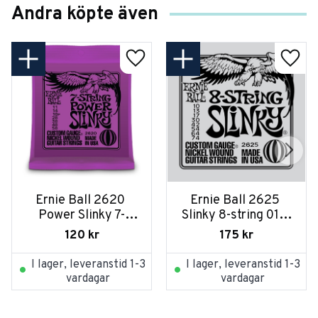
Andra köpte även
Ernie Ball 2620 
Ernie Ball 2625 
Power Slinky 7-
Slinky 8-string 010-
string 011-058
074
120
kr
175
kr
I lager, leveranstid 1-3
I lager, leveranstid 1-3
vardagar
vardagar