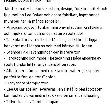
reggae, pop och rock i moll!
Jämför material, konstruktion, design, funktionalitet och
ljud mellan Lee Oskar och andra fabrikat, inget annat
munspel har så många fördelar:
• Precisionsgjuten tonkammare av plast ger kraftigare
och mjukare ton och underlättare spelandet.
• Täckplattor av rostfritt stål designade för att ligga
bekvämt mot läpparna och med hänsyn till tonen.
• Stämda i 441 svängningar ger klarare ton.
• Färgkodning och modell beteckning i båda ändarna av
spelet underlättar användandet på scen.
• Alla toner stämda med exakta intervaller gör spelen
perfekta för ”en-tons” solon.
• Utbytbara stämplattor.
• Lee Oskar spelen levereras i en slittålig plastbox som
kan fästas vid varandra tack vare en smart slidlösning.
• Tillverkade av Tombo i Japan.