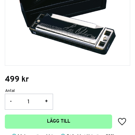
499
kr
Antal
-
+
Lägg t
LÄGG TILL