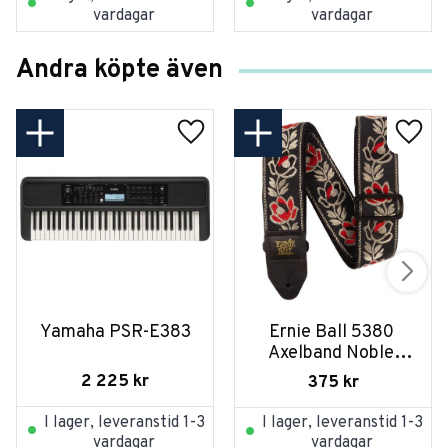
vardagar
vardagar
Andra köpte även
Yamaha PSR-E383
Ernie Ball 5380 
Axelband Noble 
Rose
2 225
kr
375
kr
I lager, leveranstid 1-3
I lager, leveranstid 1-3
vardagar
vardagar