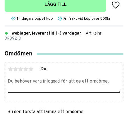
Lägg t
LÄGG TILL
14 dagars öppet köp
Fri frakt vid köp över 800kr
I weblager, leveranstid 1-3 vardagar
Artikelnr
3909210
Omdömen
Du
Bli den första att lämna ett omdöme.