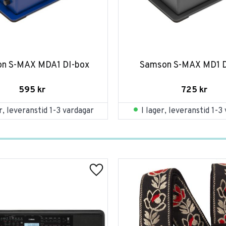
n S-MAX MDA1 DI-box
Samson S-MAX MD1 D
595
kr
725
kr
er, leveranstid 1-3 vardagar
I lager, leveranstid 1-3