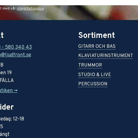
et med vår
integritetspolicy
.
t
Sortiment
GITARR OCH BAS
8 - 580 340 43
o@ljudfront.se
KLAVIATURINSTRUMENT
AB
TRUMMOR
en 19
STUDIO & LIVE
RFÄLLA
PERCUSSION
utiken ->
ider
edag: 12-18
15
ängt