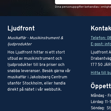
Dina personuppgifter behandlas i enligh
Ljudfront
Kontak
Musikaffär - Musikinstrument &
Telefon: 0
ljudprodukter
E-post: inf
Hos Ljudfront hittar ni ett stort
Ljudfront 
utbud av musikinstrument och
Drabantväg
ljudprodukter till bra priser och
177 50 JÄ
snabba leveranser. Besök gärna vår
Hitta till b
musikaffär i Jakobsberg Centrum
utanför Stockholm, eller handla
Öppett
direkt på nätet i vår webbutik.
Måndag - Fr
Lördag: 11-
Söndag: St