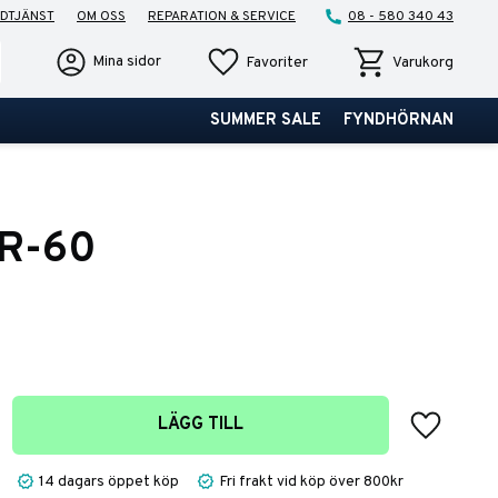
DTJÄNST
OM OSS
REPARATION & SERVICE
08 - 580 340 43
Favoriter
Kundvagn
Mina sidor
Favoriter
Varukorg
SUMMER SALE
FYNDHÖRNAN
R-60
Lägg till 
LÄGG TILL
14 dagars öppet köp
Fri frakt vid köp över 800kr