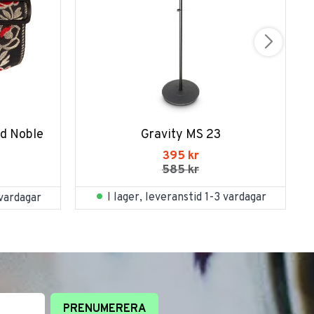
d Noble 
Gravity MS 23
395
kr
585
kr
I lager, leveranstid 1-3 vardagar
 vardagar
PRENUMERERA