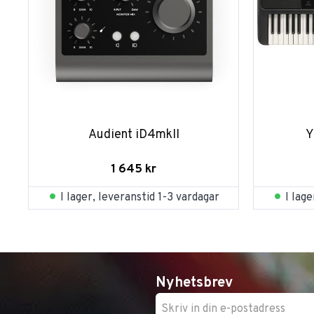
Audient iD4mkII
Y
1 645
kr
I lager, leveranstid 1-3 vardagar
I lag
Nyhetsbrev