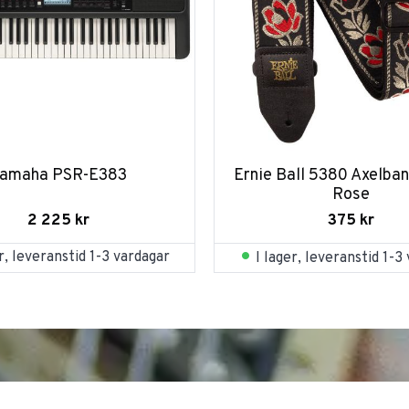
amaha PSR-E383
Ernie Ball 5380 Axelban
Rose
2 225
kr
375
kr
er, leveranstid 1-3 vardagar
I lager, leveranstid 1-3