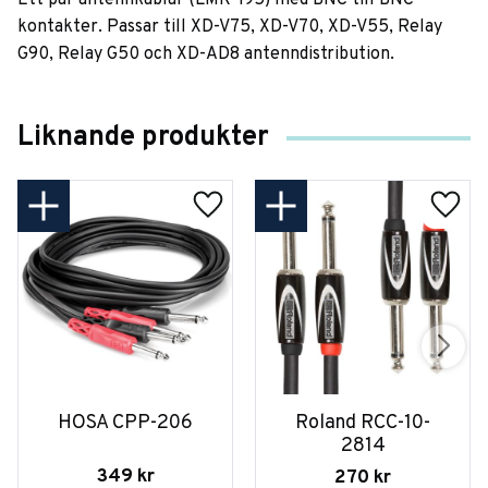
Ett par antennkablar (LMR-195) med BNC till BNC
kontakter. Passar till XD-V75, XD-V70, XD-V55, Relay
G90, Relay G50 och XD-AD8 antenndistribution.
Liknande produkter
HOSA CPP-206
Roland RCC-10-
2814
349
kr
270
kr