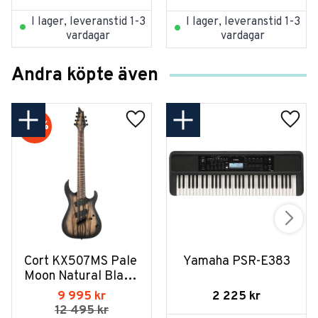
I lager, leveranstid 1-3
I lager, leveranstid 1-3
vardagar
vardagar
Andra köpte även
20
%
Cort KX507MS Pale 
Yamaha PSR-E383
Moon Natural Black 
Burst
2 225
kr
9 995
kr
12 495
kr