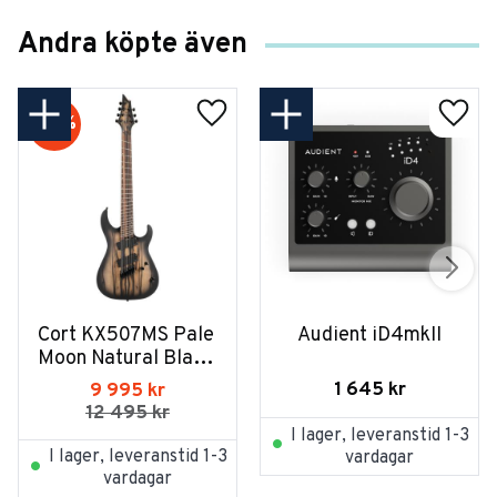
Andra köpte även
20
%
Cort KX507MS Pale 
Audient iD4mkII
Moon Natural Black 
Burst
1 645
kr
9 995
kr
12 495
kr
I lager, leveranstid 1-3
I lager, leveranstid 1-3
vardagar
vardagar