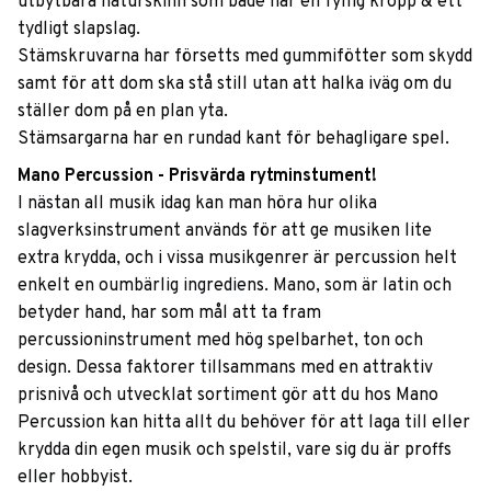
utbytbara naturskinn som både har en fyllig kropp & ett
tydligt slapslag.
Stämskruvarna har försetts med gummifötter som skydd
samt för att dom ska stå still utan att halka iväg om du
ställer dom på en plan yta.
Stämsargarna har en rundad kant för behagligare spel.
Mano Percussion - Prisvärda rytminstument!
I nästan all musik idag kan man höra hur olika
slagverksinstrument används för att ge musiken lite
extra krydda, och i vissa musikgenrer är percussion helt
enkelt en oumbärlig ingrediens. Mano, som är latin och
betyder hand, har som mål att ta fram
percussioninstrument med hög spelbarhet, ton och
design. Dessa faktorer tillsammans med en attraktiv
prisnivå och utvecklat sortiment gör att du hos Mano
Percussion kan hitta allt du behöver för att laga till eller
krydda din egen musik och spelstil, vare sig du är proffs
eller hobbyist.