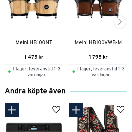
Meinl HB100NT
Meinl HB100VWB-M
1 475
kr
1 795
kr
I lager, leveranstid 1-3
I lager, leveranstid 1-3
vardagar
vardagar
Andra köpte även