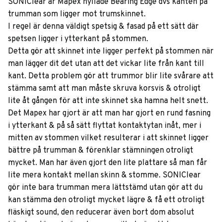
SONIClear är Mapex hyllade Bearing Edge dvs kanten på
trumman som ligger mot trumskinnet.
I regel är denna väldigt spetsig & fasad på ett sätt där
spetsen ligger i ytterkant på stommen.
Detta gör att skinnet inte ligger perfekt på stommen när
man lägger dit det utan att det vickar lite från kant till
kant. Detta problem gör att trummor blir lite svårare att
stämma samt att man måste skruva korsvis & otroligt
lite åt gången för att inte skinnet ska hamna helt snett.
Det Mapex har gjort är att man har gjort en rund fasning
i ytterkant & på så sätt flyttat kontaktytan inåt, mer i
mitten av stommen vilket resulterar i att skinnet ligger
bättre på trumman & förenklar stämningen otroligt
mycket. Man har även gjort den lite plattare så man får
lite mera kontakt mellan skinn & stomme. SONIClear
gör inte bara trumman mera lättstämd utan gör att du
kan stämma den otroligt mycket lägre & få ett otroligt
fläskigt sound, den reducerar även bort dom absolut