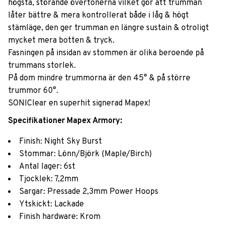
högsta, störande övertonerna vilket gör att trumman
låter bättre & mera kontrollerat både i låg & högt
stämläge, den ger trumman en längre sustain & otroligt
mycket mera botten & tryck.
Fasningen på insidan av stommen är olika beroende på
trummans storlek.
På dom mindre trummorna är den 45° & på större
trummor 60°.
SONIClear en superhit signerad Mapex!
Specifikationer Mapex Armory:
Finish: Night Sky Burst
Stommar: Lönn/Björk (Maple/Birch)
Antal lager: 6st
Tjocklek: 7,2mm
Sargar: Pressade 2,3mm Power Hoops
Ytskickt: Lackade
Finish hardware: Krom