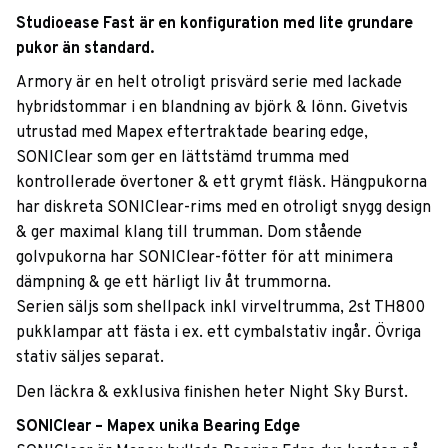
Studioease Fast är en konfiguration med lite grundare
pukor än standard.
Armory är en helt otroligt prisvärd serie med lackade
hybridstommar i en blandning av björk & lönn. Givetvis
utrustad med Mapex eftertraktade bearing edge,
SONIClear som ger en lättstämd trumma med
kontrollerade övertoner & ett grymt fläsk. Hängpukorna
har diskreta SONIClear-rims med en otroligt snygg design
& ger maximal klang till trumman. Dom stående
golvpukorna har SONIClear-fötter för att minimera
dämpning & ge ett härligt liv åt trummorna.
Serien säljs som shellpack inkl virveltrumma, 2st TH800
pukklampar att fästa i ex. ett cymbalstativ ingår. Övriga
stativ säljes separat.
Den läckra & exklusiva finishen heter Night Sky Burst.
SONIClear – Mapex unika Bearing Edge