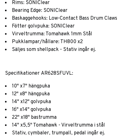
Rims: SONIClear
Bearing Edge: SONIClear
Baskaggehooks: Low-Contact Bass Drum Claws
Fötter golvpuka: SONIClear
Virveltrumma: Tomahawk 1mm Stål
Pukklampar/hållare: TH800 x2
Säljes som shellpack - Stativ ingår ej.
Specifikationer AR628SFUVL:
10" x7" hängpuka
12" x8" hängpuka
14" x12" golvpuka
16" x14" golvpuka
22" x18" bastrumma
14" x5,5" Tomahawk - Virveltrumma i stål
Stativ, cymbaler, trumpall, pedal ingår ej.