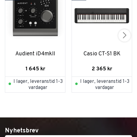
Audient iD4mkII
Casio CT-S1 BK
1 645
kr
2 365
kr
I lager, leveranstid 1-3
I lager, leveranstid 1-3
vardagar
vardagar
Nyhetsbrev