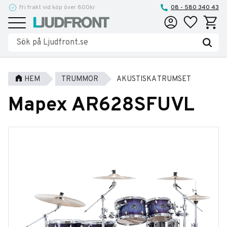
Fri frakt vid köp över 800kr
Reparationer och service
08 - 580 340 43
Favoriter
Kundva
Meny
HEM
TRUMMOR
AKUSTISKA TRUMSET
Mapex AR628SFUVL