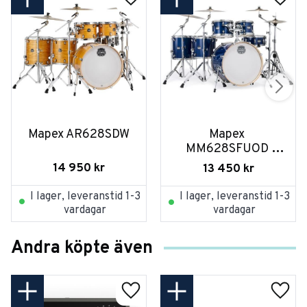
Mapex AR628SDW
Mapex 
MM628SFUOD 
Midnight Blue
14 950
kr
13 450
kr
I lager, leveranstid 1-3
I lager, leveranstid 1-3
vardagar
vardagar
Andra köpte även