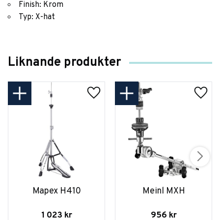
Finish: Krom
Typ: X-hat
Liknande produkter
Mapex H410
Meinl MXH
1 023
kr
956
kr