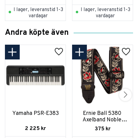
I lager, leveranstid 1-3
I lager, leveranstid 1-3
vardagar
vardagar
Andra köpte även
Yamaha PSR-E383
Ernie Ball 5380 
Axelband Noble 
Rose
2 225
kr
375
kr