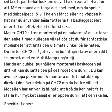
sätta ett par hi-hatlock om du vill ha en extra hi-hat för
att få fler sound att färga ditt spel med, om du spelar
med dubbelpedal & vill ha en stängd eller halvöppen hi-
hat när du använder båda fötterna till baskaggespelet
eller till en effekt-hihat eller stack..
Mapex CH72 sitter monterad på en pukarm så du justerar
den enkelt med kulleden vilket gör att du får fantastiska
möjligheter att hitta den ultimata vinkel på hi-haten.
Du fäster CH72 i något av dina befintliga stativ eller i ditt
trumrack med en Multiklamp (ingår ej).
Har du en dubbel pukhållare monterad i baskaggen på
ditt kit kan du sätta den på det rodet om du vill. Du kan
även skippa pukarmen & montera en fet multiklamp
direkt i den övre delen på CH72 om du hellre vill det.
Modellen har en vanlig hi-hatclutch så du kan helt fritt
ställa hur mycket sängd eller öppen du vill att den ska ha.
Specifikationer: