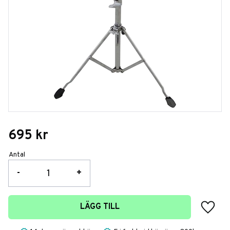
695
kr
Antal
-
+
Lägg t
LÄGG TILL