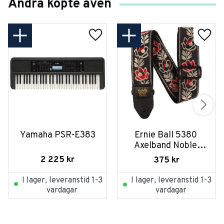
Andra köpte även
Yamaha PSR-E383
Ernie Ball 5380 
Axelband Noble 
Rose
2 225
kr
375
kr
I lager, leveranstid 1-3
I lager, leveranstid 1-3
vardagar
vardagar