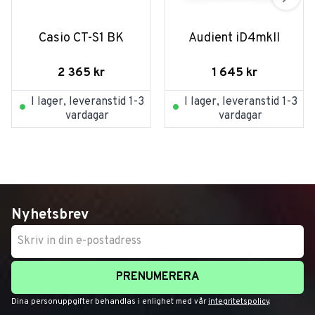
Casio CT-S1 BK
Audient iD4mkII
2 365
kr
1 645
kr
I lager, leveranstid 1-3
I lager, leveranstid 1-3
vardagar
vardagar
Nyhetsbrev
PRENUMERERA
Dina personuppgifter behandlas i enlighet med vår
integritetspolicy
.