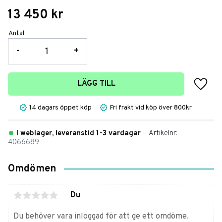
13 450
kr
Antal
-
+
Lägg t
LÄGG TILL
14 dagars öppet köp
Fri frakt vid köp över 800kr
I weblager, leveranstid 1-3 vardagar
Artikelnr
4066689
Omdömen
Du