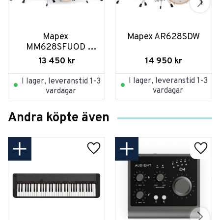
Mapex 
Mapex AR628SDW
MM628SFUOD 
Midnight Blue
14 950
kr
13 450
kr
I lager, leveranstid 1-3
I lager, leveranstid 1-3
vardagar
vardagar
Andra köpte även