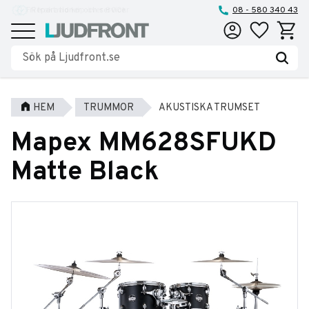
Reparationer och service
08 - 580 340 43
Favoriter
Kundva
Meny
HEM
TRUMMOR
AKUSTISKA TRUMSET
Mapex MM628SFUKD
Matte Black