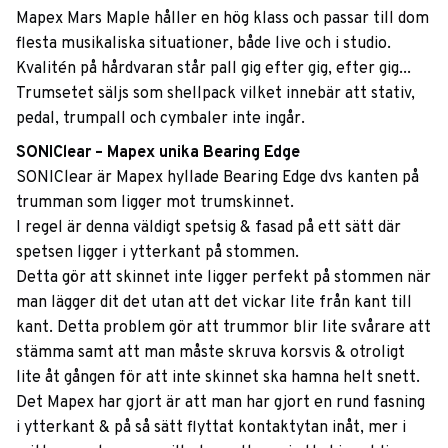
Mapex Mars Maple håller en hög klass och passar till dom
flesta musikaliska situationer, både live och i studio.
Kvalitén på hårdvaran står pall gig efter gig, efter gig...
Trumsetet säljs som shellpack vilket innebär att stativ,
pedal, trumpall och cymbaler inte ingår.
SONIClear – Mapex unika Bearing Edge
SONIClear är Mapex hyllade Bearing Edge dvs kanten på
trumman som ligger mot trumskinnet.
I regel är denna väldigt spetsig & fasad på ett sätt där
spetsen ligger i ytterkant på stommen.
Detta gör att skinnet inte ligger perfekt på stommen när
man lägger dit det utan att det vickar lite från kant till
kant. Detta problem gör att trummor blir lite svårare att
stämma samt att man måste skruva korsvis & otroligt
lite åt gången för att inte skinnet ska hamna helt snett.
Det Mapex har gjort är att man har gjort en rund fasning
i ytterkant & på så sätt flyttat kontaktytan inåt, mer i