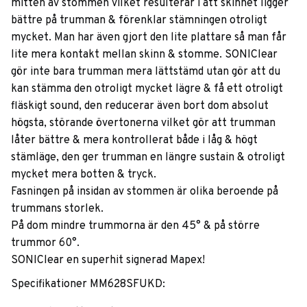
mitten av stommen vilket resulterar i att skinnet ligger
bättre på trumman & förenklar stämningen otroligt
mycket. Man har även gjort den lite plattare så man får
lite mera kontakt mellan skinn & stomme. SONIClear
gör inte bara trumman mera lättstämd utan gör att du
kan stämma den otroligt mycket lägre & få ett otroligt
fläskigt sound, den reducerar även bort dom absolut
högsta, störande övertonerna vilket gör att trumman
låter bättre & mera kontrollerat både i låg & högt
stämläge, den ger trumman en längre sustain & otroligt
mycket mera botten & tryck.
Fasningen på insidan av stommen är olika beroende på
trummans storlek.
På dom mindre trummorna är den 45° & på större
trummor 60°.
SONIClear en superhit signerad Mapex!
Specifikationer MM628SFUKD: