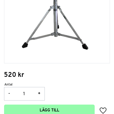
520
kr
Antal
-
+
Lägg t
LÄGG TILL