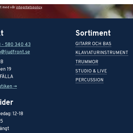
et med vår
integritetspolicy
.
t
Sortiment
GITARR OCH BAS
8 - 580 340 43
o@ljudfront.se
KLAVIATURINSTRUMENT
AB
TRUMMOR
en 19
STUDIO & LIVE
RFÄLLA
PERCUSSION
utiken ->
ider
edag: 12-18
15
ängt