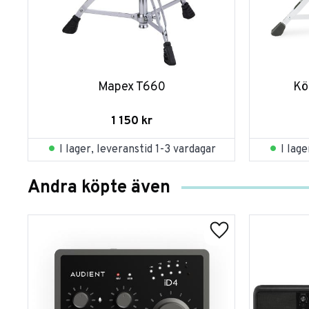
Mapex T660
Kö
1 150
kr
I lager, leveranstid 1-3 vardagar
I lag
Andra köpte även