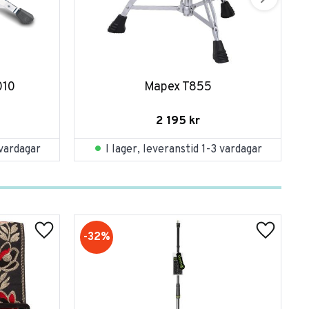
010
Mapex T855
2 195
kr
 vardagar
I lager, leveranstid 1-3 vardagar
32
%