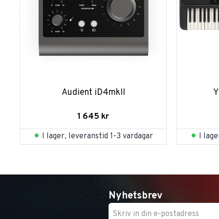
Audient iD4mkII
Y
1 645
kr
I lager, leveranstid 1-3 vardagar
I lag
Nyhetsbrev