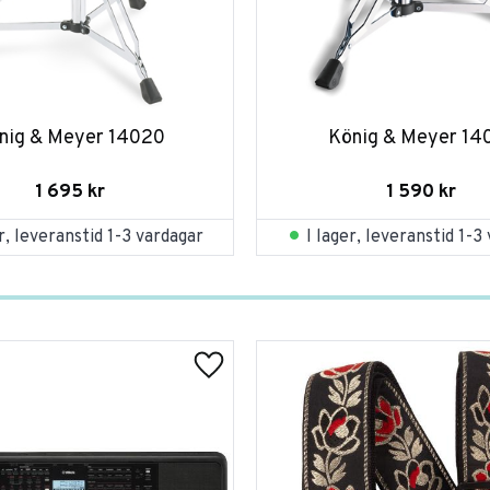
nig & Meyer 14020
König & Meyer 14
1 695
kr
1 590
kr
er, leveranstid 1-3 vardagar
I lager, leveranstid 1-3