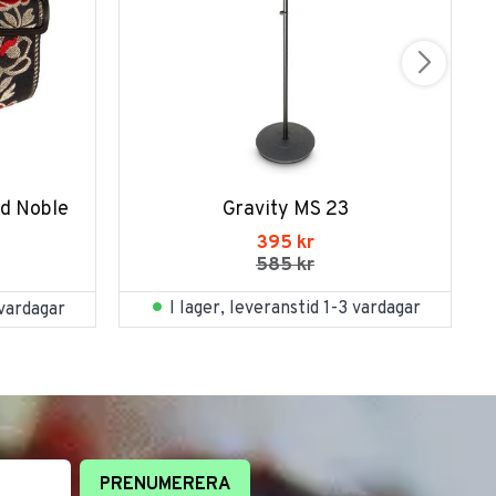
d Noble 
Gravity MS 23
395
kr
585
kr
I lager, leveranstid 1-3 vardagar
 vardagar
PRENUMERERA