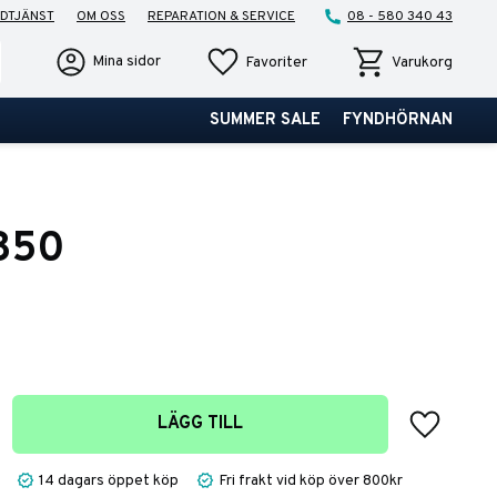
DTJÄNST
OM OSS
REPARATION & SERVICE
08 - 580 340 43
Favoriter
Kundvagn
Mina sidor
Favoriter
Varukorg
SUMMER SALE
FYNDHÖRNAN
850
Lägg till 
LÄGG TILL
14 dagars öppet köp
Fri frakt vid köp över 800kr