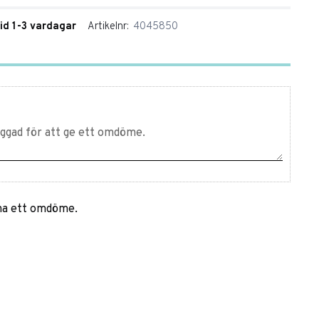
tid 1-3 vardagar
Artikelnr
4045850
mna ett omdöme.