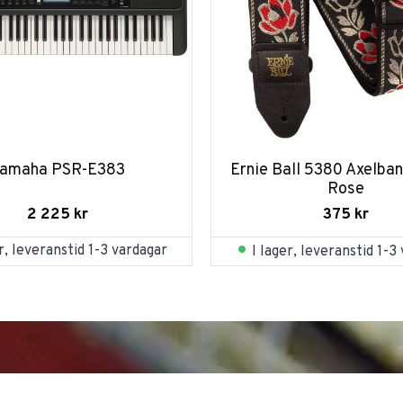
amaha PSR-E383
Ernie Ball 5380 Axelban
Rose
2 225
kr
375
kr
er, leveranstid 1-3 vardagar
I lager, leveranstid 1-3