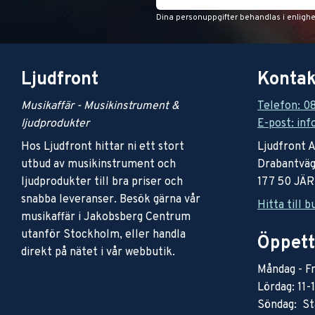
Dina personuppgifter behandlas i enligh
Ljudfront
Kontak
Musikaffär - Musikinstrument &
Telefon: 0
ljudprodukter
E-post: inf
Hos Ljudfront hittar ni ett stort
Ljudfront 
utbud av musikinstrument och
Drabantväg
ljudprodukter till bra priser och
177 50 JÄ
snabba leveranser. Besök gärna vår
Hitta till b
musikaffär i Jakobsberg Centrum
utanför Stockholm, eller handla
Öppett
direkt på nätet i vår webbutik.
Måndag - Fr
Lördag: 11-
Söndag: St