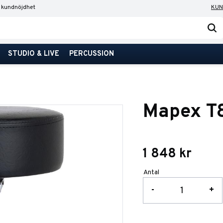
 kundnöjdhet
KUN
STUDIO & LIVE
PERCUSSION
Mapex T
1 848
kr
Antal
-
+