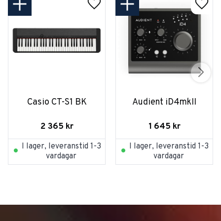
Casio CT-S1 BK
Audient iD4mkII
2 365
kr
1 645
kr
I lager, leveranstid 1-3
I lager, leveranstid 1-3
vardagar
vardagar