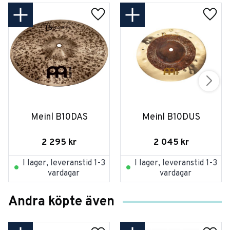
Meinl B10DAS
Meinl B10DUS
2 295
kr
2 045
kr
I lager, leveranstid 1-3
I lager, leveranstid 1-3
vardagar
vardagar
Andra köpte även