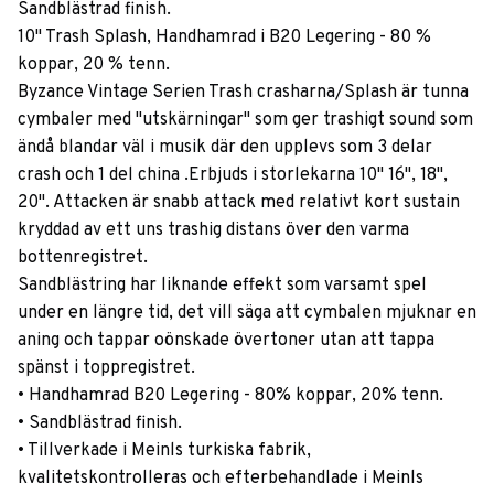
Sandblästrad finish.
10" Trash Splash, Handhamrad i B20 Legering - 80 %
koppar, 20 % tenn.
Byzance Vintage Serien Trash crasharna/Splash är tunna
cymbaler med "utskärningar" som ger trashigt sound som
ändå blandar väl i musik där den upplevs som 3 delar
crash och 1 del china .Erbjuds i storlekarna 10" 16", 18",
20". Attacken är snabb attack med relativt kort sustain
kryddad av ett uns trashig distans över den varma
bottenregistret.
Sandblästring har liknande effekt som varsamt spel
under en längre tid, det vill säga att cymbalen mjuknar en
aning och tappar oönskade övertoner utan att tappa
spänst i toppregistret.
• Handhamrad B20 Legering - 80% koppar, 20% tenn.
• Sandblästrad finish.
• Tillverkade i Meinls turkiska fabrik,
kvalitetskontrolleras och efterbehandlade i Meinls