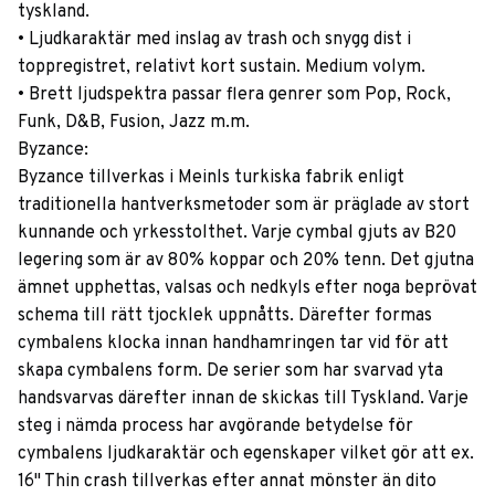
tyskland.
• Ljudkaraktär med inslag av trash och snygg dist i
toppregistret, relativt kort sustain. Medium volym.
• Brett ljudspektra passar flera genrer som Pop, Rock,
Funk, D&B, Fusion, Jazz m.m.
Byzance:
Byzance tillverkas i Meinls turkiska fabrik enligt
traditionella hantverksmetoder som är präglade av stort
kunnande och yrkesstolthet. Varje cymbal gjuts av B20
legering som är av 80% koppar och 20% tenn. Det gjutna
ämnet upphettas, valsas och nedkyls efter noga beprövat
schema till rätt tjocklek uppnåtts. Därefter formas
cymbalens klocka innan handhamringen tar vid för att
skapa cymbalens form. De serier som har svarvad yta
handsvarvas därefter innan de skickas till Tyskland. Varje
steg i nämda process har avgörande betydelse för
cymbalens ljudkaraktär och egenskaper vilket gör att ex.
16" Thin crash tillverkas efter annat mönster än dito