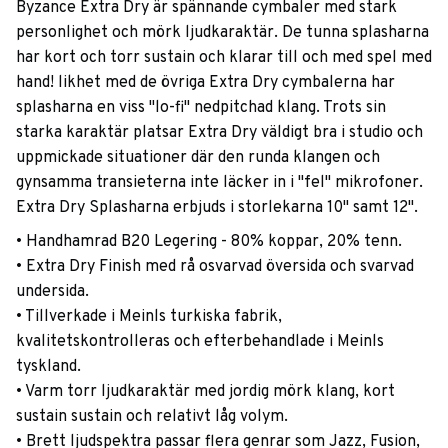
Byzance Extra Dry är spännande cymbaler med stark
personlighet och mörk ljudkaraktär. De tunna splasharna
har kort och torr sustain och klarar till och med spel med
hand! likhet med de övriga Extra Dry cymbalerna har
splasharna en viss "lo-fi" nedpitchad klang. Trots sin
starka karaktär platsar Extra Dry väldigt bra i studio och
uppmickade situationer där den runda klangen och
gynsamma transieterna inte läcker in i "fel" mikrofoner.
Extra Dry Splasharna erbjuds i storlekarna 10" samt 12".
• Handhamrad B20 Legering - 80% koppar, 20% tenn.
• Extra Dry Finish med rå osvarvad översida och svarvad
undersida.
• Tillverkade i Meinls turkiska fabrik,
kvalitetskontrolleras och efterbehandlade i Meinls
tyskland.
• Varm torr ljudkaraktär med jordig mörk klang, kort
sustain sustain och relativt låg volym.
• Brett ljudspektra passar flera genrar som Jazz, Fusion,