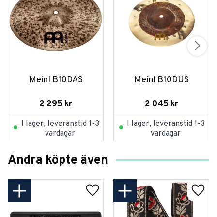
Meinl B10DAS
Meinl B10DUS
2 295
kr
2 045
kr
I lager, leveranstid 1-3
I lager, leveranstid 1-3
vardagar
vardagar
Andra köpte även