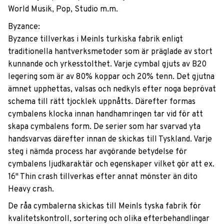
World Musik, Pop, Studio m.m.
Byzance:
Byzance tillverkas i Meinls turkiska fabrik enligt
traditionella hantverksmetoder som är präglade av stort
kunnande och yrkesstolthet. Varje cymbal gjuts av B20
legering som är av 80% koppar och 20% tenn. Det gjutna
ämnet upphettas, valsas och nedkyls efter noga beprövat
schema till rätt tjocklek uppnåtts. Därefter formas
cymbalens klocka innan handhamringen tar vid för att
skapa cymbalens form. De serier som har svarvad yta
handsvarvas därefter innan de skickas till Tyskland. Varje
steg i nämda process har avgörande betydelse för
cymbalens ljudkaraktär och egenskaper vilket gör att ex.
16" Thin crash tillverkas efter annat mönster än dito
Heavy crash.
De råa cymbalerna skickas till Meinls tyska fabrik för
kvalitetskontroll, sortering och olika efterbehandlingar