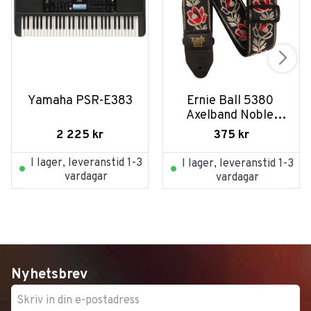
Yamaha PSR-E383
Ernie Ball 5380 
Axelband Noble 
Rose
2 225
kr
375
kr
I lager, leveranstid 1-3
I lager, leveranstid 1-3
vardagar
vardagar
Nyhetsbrev