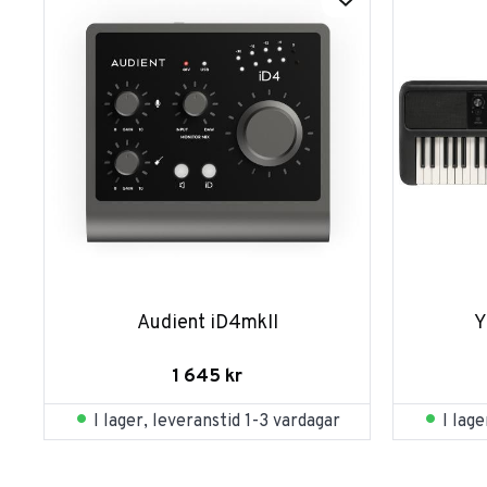
Audient iD4mkII
Y
1 645
kr
I lager, leveranstid 1-3 vardagar
I lag