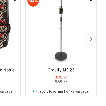
32
%
d Noble 
Gravity MS 23
395
kr
585
kr
I lager, leveranstid 1-3 vardagar
 vardagar