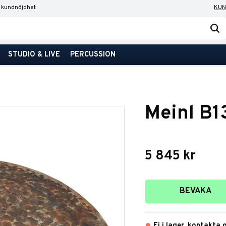
 kundnöjdhet
KUN
STUDIO & LIVE
PERCUSSION
Meinl B
5 845
kr
Lägg till i favori
BEVAKA
Ej i lager, kontakta 