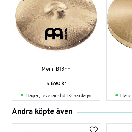
Meinl B13FH
5 690
kr
I lager, leveranstid 1-3 vardagar
I lag
Andra köpte även