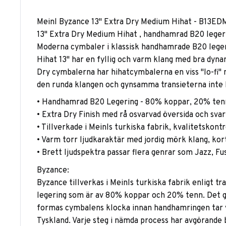
Meinl Byzance 13" Extra Dry Medium Hihat - B13ED
13" Extra Dry Medium Hihat , handhamrad B20 leger
Moderna cymbaler i klassisk handhamrade B20 leger
Hihat 13" har en fyllig och varm klang med bra dyn
Dry cymbalerna har hihatcymbalerna en viss "lo-fi" n
den runda klangen och gynsamma transieterna inte lä
• Handhamrad B20 Legering - 80% koppar, 20% ten
• Extra Dry Finish med rå osvarvad översida och svar
• Tillverkade i Meinls turkiska fabrik, kvalitetskont
• Varm torr ljudkaraktär med jordig mörk klang, kort
• Brett ljudspektra passar flera genrar som Jazz, F
Byzance:
Byzance tillverkas i Meinls turkiska fabrik enligt 
legering som är av 80% koppar och 20% tenn. Det gj
formas cymbalens klocka innan handhamringen tar vi
Tyskland. Varje steg i nämda process har avgörande 