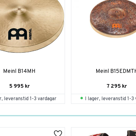
Meinl B14MH
Meinl B15EDMT
5 995
kr
7 295
kr
er, leveranstid 1-3 vardagar
I lager, leveranstid 1-3