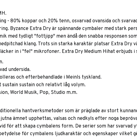
MH.
ing - 80% koppar och 20% tenn, osvarvad ovansida och svarvad
ing. Byzance Extra Dry är spännande cymbaler med stark per
amik med tydligt "fottjipp" men ändå den snabba responsen som
edpitchad klang. Trots sin starka karaktär platsar Extra Dry v
cker in i "fel" mikrofoner. Extra Dry Medium Hihat erbjuds i 
n.
vad undersida.
rolleras och efterbehandlade i Meinls tyskland.
 sustain sustain och relativt låg volym.
usion, World Musik, Pop, Studio m.m.
traditionella hantverksmetoder som är präglade av stort kunnan
utna ämnet upphettas, valsas och nedkyls efter noga beprövat
d för att skapa cymbalens form. De serier som har svarvad yta
betydelse för cymbalens ljudkaraktär och egenskaper vilket gör