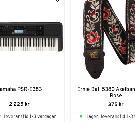
amaha PSR-E383
Ernie Ball 5380 Axelban
Rose
2 225
kr
375
kr
er, leveranstid 1-3 vardagar
I lager, leveranstid 1-3