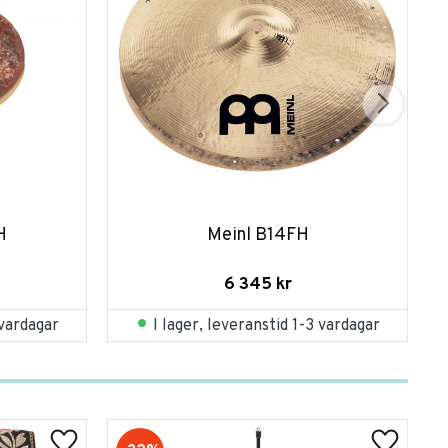
H
Meinl B14FH
6 345
kr
 vardagar
I lager, leveranstid 1-3 vardagar