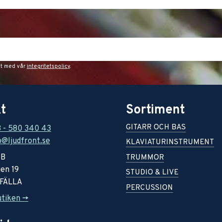
et med vår
integritetspolicy
.
t
Sortiment
GITARR OCH BAS
8 - 580 340 43
o@ljudfront.se
KLAVIATURINSTRUMENT
AB
TRUMMOR
en 19
STUDIO & LIVE
RFÄLLA
PERCUSSION
utiken ->