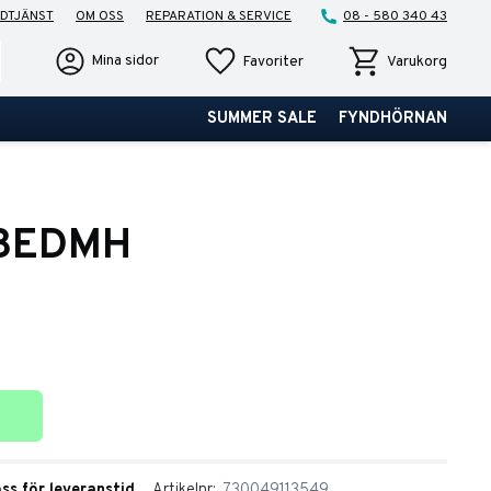
DTJÄNST
OM OSS
REPARATION & SERVICE
08 - 580 340 43
Favoriter
Kundvagn
Mina sidor
Favoriter
Varukorg
SUMMER SALE
FYNDHÖRNAN
13EDMH
ter
oss för leveranstid
Artikelnr
730049113549