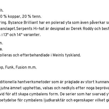
h.
80 % koppar, 20 % tenn.
ng. Byzance Brilliant har en polerad yta som även påverkar 
d anslaget.Serpents Hi-hat är designad av Derek Roddy och bes
 i 13" och 14" varianter.
n.
a.
rolleras och efterbehandlade i Meinls tyskland.
op, Funk, Fusion m.m.
traditionella hantverksmetoder som är präglade av stort kunnan
utna ämnet upphettas, valsas och nedkyls efter noga beprövat
d för att skapa cymbalens form. De serier som har svarvad yta
betydelse för cymbalens ljudkaraktär och egenskaper vilket gör