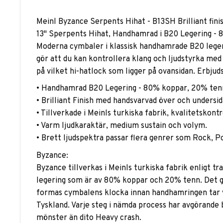
Meinl Byzance Serpents Hihat - B13SH Brilliant finis
13" Sperpents Hihat, Handhamrad i B20 Legering - 
Moderna cymbaler i klassisk handhamrade B20 legeri
gör att du kan kontrollera klang och ljudstyrka me
på vilket hi-hatlock som ligger på ovansidan. Erbjuds
• Handhamrad B20 Legering - 80% koppar, 20% ten
• Brilliant Finish med handsvarvad över och undersid
• Tillverkade i Meinls turkiska fabrik, kvalitetskont
• Varm ljudkaraktär, medium sustain och volym.
• Brett ljudspektra passar flera genrer som Rock, P
Byzance:
Byzance tillverkas i Meinls turkiska fabrik enligt 
legering som är av 80% koppar och 20% tenn. Det gj
formas cymbalens klocka innan handhamringen tar vi
Tyskland. Varje steg i nämda process har avgörande 
mönster än dito Heavy crash.