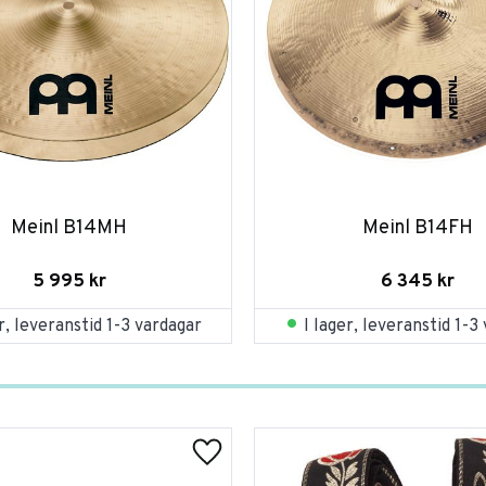
Meinl B14MH
Meinl B14FH
5 995
kr
6 345
kr
er, leveranstid 1-3 vardagar
I lager, leveranstid 1-3