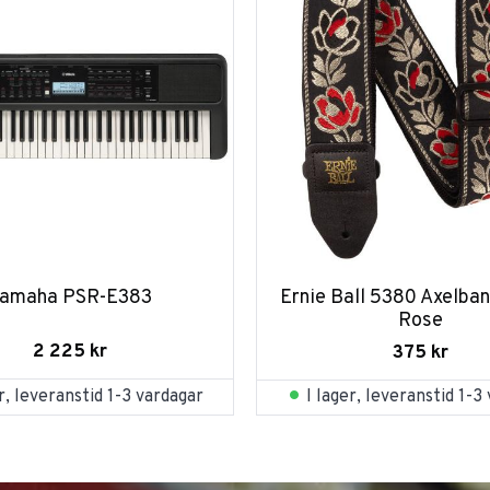
amaha PSR-E383
Ernie Ball 5380 Axelban
Rose
2 225
kr
375
kr
er, leveranstid 1-3 vardagar
I lager, leveranstid 1-3