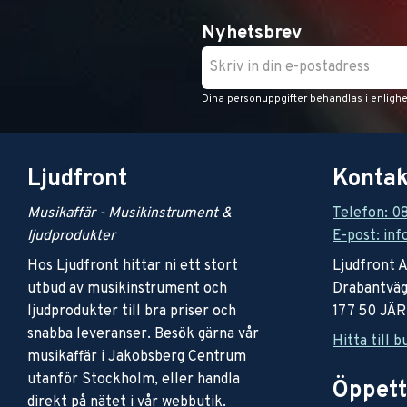
Nyhetsbrev
Dina personuppgifter behandlas i enligh
Ljudfront
Kontak
Musikaffär - Musikinstrument &
Telefon: 0
ljudprodukter
E-post: inf
Hos Ljudfront hittar ni ett stort
Ljudfront 
utbud av musikinstrument och
Drabantväg
ljudprodukter till bra priser och
177 50 JÄ
snabba leveranser. Besök gärna vår
Hitta till b
musikaffär i Jakobsberg Centrum
utanför Stockholm, eller handla
Öppett
direkt på nätet i vår webbutik.