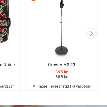
d Noble 
Gravity MS 23
395
kr
585
kr
I lager, leveranstid 1-3 vardagar
 vardagar