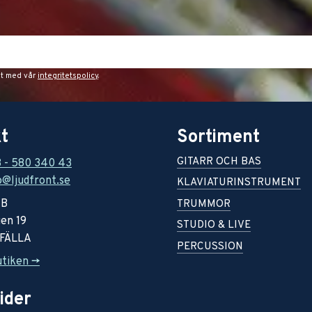
et med vår
integritetspolicy
.
t
Sortiment
GITARR OCH BAS
8 - 580 340 43
o@ljudfront.se
KLAVIATURINSTRUMENT
AB
TRUMMOR
en 19
STUDIO & LIVE
RFÄLLA
PERCUSSION
utiken ->
ider