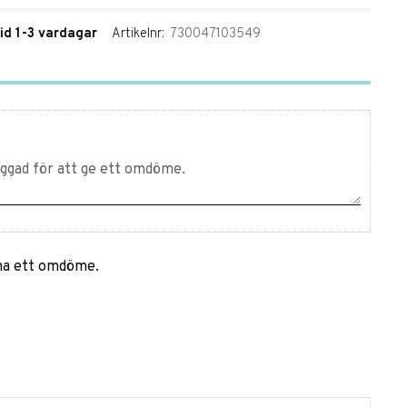
tid 1-3 vardagar
Artikelnr
730047103549
mna ett omdöme.