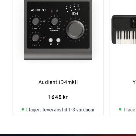
Audient iD4mkII
Y
1 645
kr
I lager, leveranstid 1-3 vardagar
I lag