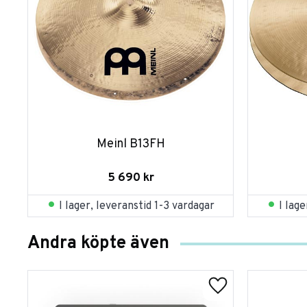
Meinl B13FH
5 690
kr
I lager, leveranstid 1-3 vardagar
I lag
Andra köpte även