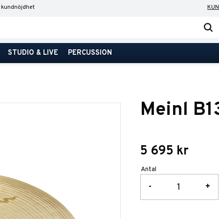
 kundnöjdhet
KUN
STUDIO & LIVE
PERCUSSION
Meinl B
5 695
kr
Antal
-
+