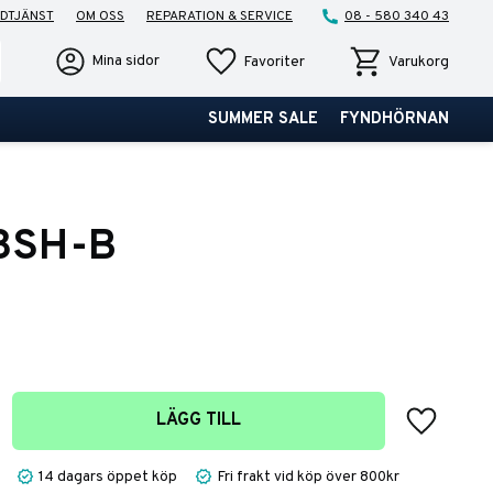
DTJÄNST
OM OSS
REPARATION & SERVICE
08 - 580 340 43
Favoriter
Kundvagn
Mina sidor
Favoriter
Varukorg
SUMMER SALE
FYNDHÖRNAN
13SH-B
Lägg till 
LÄGG TILL
14 dagars öppet köp
Fri frakt vid köp över 800kr