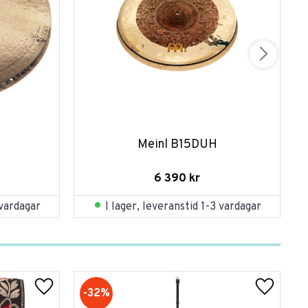
Meinl B15DUH
6 390
kr
 vardagar
I lager, leveranstid 1-3 vardagar
32
%