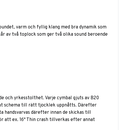
soundet, varm och fyllig klang med bra dynamik som
tår av två toplock som ger två olika sound beroende
de och yrkesstolthet. Varje cymbal gjuts av B20
 schema till rätt tjocklek uppnåtts. Därefter
 handsvarvas därefter innan de skickas till
 att ex. 16" Thin crash tillverkas efter annat