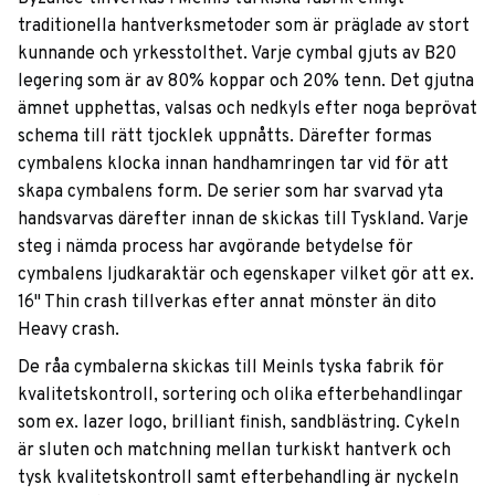
traditionella hantverksmetoder som är präglade av stort
kunnande och yrkesstolthet. Varje cymbal gjuts av B20
legering som är av 80% koppar och 20% tenn. Det gjutna
ämnet upphettas, valsas och nedkyls efter noga beprövat
schema till rätt tjocklek uppnåtts. Därefter formas
cymbalens klocka innan handhamringen tar vid för att
skapa cymbalens form. De serier som har svarvad yta
handsvarvas därefter innan de skickas till Tyskland. Varje
steg i nämda process har avgörande betydelse för
cymbalens ljudkaraktär och egenskaper vilket gör att ex.
16" Thin crash tillverkas efter annat mönster än dito
Heavy crash.
De råa cymbalerna skickas till Meinls tyska fabrik för
kvalitetskontroll, sortering och olika efterbehandlingar
som ex. lazer logo, brilliant finish, sandblästring. Cykeln
är sluten och matchning mellan turkiskt hantverk och
tysk kvalitetskontroll samt efterbehandling är nyckeln