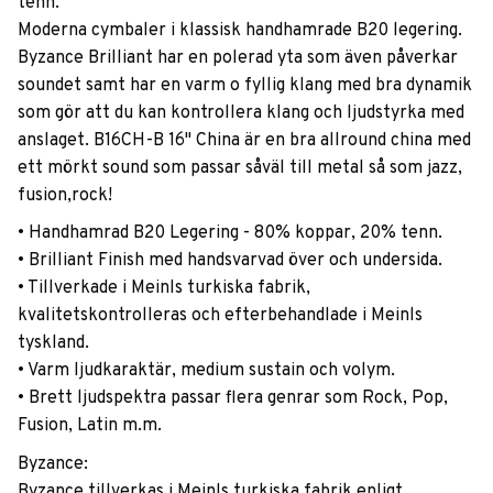
tenn.
Moderna cymbaler i klassisk handhamrade B20 legering.
Byzance Brilliant har en polerad yta som även påverkar
soundet samt har en varm o fyllig klang med bra dynamik
som gör att du kan kontrollera klang och ljudstyrka med
anslaget. B16CH-B 16" China är en bra allround china med
ett mörkt sound som passar såväl till metal så som jazz,
fusion,rock!
• Handhamrad B20 Legering - 80% koppar, 20% tenn.
• Brilliant Finish med handsvarvad över och undersida.
• Tillverkade i Meinls turkiska fabrik,
kvalitetskontrolleras och efterbehandlade i Meinls
tyskland.
• Varm ljudkaraktär, medium sustain och volym.
• Brett ljudspektra passar flera genrar som Rock, Pop,
Fusion, Latin m.m.
Byzance:
Byzance tillverkas i Meinls turkiska fabrik enligt