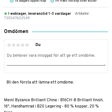
14 dagars öppet köp
Fri frakt vid köp över 800kr
I weblager, leveranstid 1-3 vardagar
Artikelnr
730047603549
Omdömen
Du
Bli den första att lämna ett omdöme.
Meinl Byzance Brilliant China - B16CH-B Brilliant finish.
16", Handhamrad i B20 Legering - 80 % koppar, 20 %