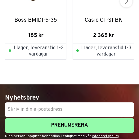
Boss BMIDI-5-35
Casio CT-S1 BK
185
kr
2 365
kr
I lager, leveranstid 1-3
I lager, leveranstid 1-3
vardagar
vardagar
Nyhetsbrev
PRENUMERERA
Dina personuppgifter behandlas i enlighet med vår
integritetspolicy
.